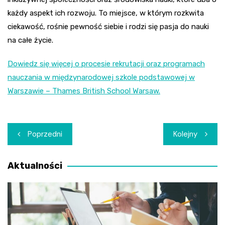
każdy aspekt ich rozwoju. To miejsce, w którym rozkwita
ciekawość, rośnie pewność siebie i rodzi się pasja do nauki
na całe życie.
Dowiedz się więcej o procesie rekrutacji oraz programach
nauczania w międzynarodowej szkole podstawowej w
Warszawie – Thames British School Warsaw.
Nawigacja
Poprzedni
Kolejny
wpisu
Aktualności