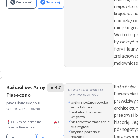
Zadzwoń
Nawiguj
niepowtarz
krajobraz, i
ucieczkę o
miejskiego 
Warto tu pr
by odkryć 
flory i faun
zrelaksować
malowniczej
Kościół św. Anny
Kościół św.
★ 4.7
DLACZEGO WARTO
Piasecznie 
Piaseczno
TAM POJECHAĆ?
prawdziwy 
piękna późnogotycka
plac Piłsudskiego 10,
architektura
architektur
05-500 Piaseczno
unikalne barokowe
przetrwał b
wnętrza
historyczne znaczenie
historię. Je
0.1 km od centrum
0
dla regionu
miasta Piaseczno
min
późnogotyc
czynna parafia z
barokowe 
mszami