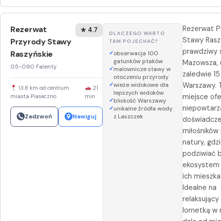
Rezerwat
Rezerwat P
★ 4.7
DLACZEGO WARTO
Stawy Rasz
Przyrody Stawy
TAM POJECHAĆ?
prawdziwy 
Raszyńskie
obserwacja 100
gatunków ptaków
Mazowsza, 
05-090 Falenty
malownicze stawy w
zaledwie 1
otoczeniu przyrody
wieże widokowe dla
Warszawy. 
13.8 km od centrum
21
lepszych widoków
miejsce ofe
miasta Piaseczno
min
bliskość Warszawy
niepowtarz
unikalne źródła wody
Zadzwoń
Nawiguj
z Laszczek
doświadcze
miłośników 
natury, gdz
podziwiać 
ekosystem 
ich mieszk
Idealne na
relaksujący
lornetką w r