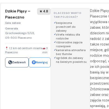
Dzikie Pląsy –
Dzikie Pląs
★ 4.8
DLACZEGO WARTO
Piasecznie 
Piaseczno
TAM POJECHAĆ?
wyjątkowa 
Sala zabaw
bezpieczna
przestrzeń do
zabaw, któr
Generała
zabawy
dzieciom ni
Grochowskiego 5/U3,
strefa relaksu dla
05-500 Piaseczno
rodziców
radość z za
różnorodne zajęcia
także rozwó
rozwojowe
1.2 km od centrum miasta
3
miejsce, gd
kameralna atmosfera
Piaseczno
min
bez tłumów
rodzice mo
ogródek do zabawy
odpocząć, 
na świeżym powietrzu
Zadzwoń
Nawiguj
że ich poci
bawią się w
bezpieczne
przestrzeni
Zróżnicowa
zabaw oraz
zajęcia ro
sprawiają, 