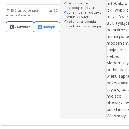
różnorodność
miłośników h
europejskiej sztuki
jak i współ
18.5 km od centrum
28
dynamiczne wystawy
miasta Piaseczno
min
artystów. 
sztuki XX wieku
historia ratowania
830 tysiąca
dzieł podczas II wojny
Zadzwoń
Nawiguj
od staroży
mumii po po
modernizm,
znajdzie tu
siebie.
Modernisty
budynek z l
wieku zapr
odkrywania
stylów, co 
miejsce
obowiązko
punktem n
Warszawy.