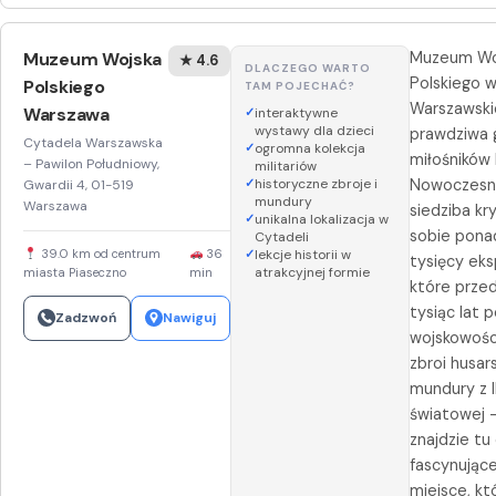
Muzeum Wojska
Muzeum Wo
★ 4.6
DLACZEGO WARTO
Polskiego w
Polskiego
TAM POJECHAĆ?
Warszawski
Warszawa
interaktywne
wystawy dla dzieci
prawdziwa g
Cytadela Warszawska
ogromna kolekcja
miłośników h
– Pawilon Południowy,
militariów
historyczne zbroje i
Nowoczesn
Gwardii 4, 01-519
mundury
Warszawa
siedziba kr
unikalna lokalizacja w
sobie pona
Cytadeli
39.0 km od centrum
36
lekcje historii w
tysięcy ek
atrakcyjnej formie
miasta Piaseczno
min
które przed
tysiąc lat p
Zadzwoń
Nawiguj
wojskowośc
zbroi husar
mundury z I
światowej 
znajdzie tu
fascynując
miejsce, kt