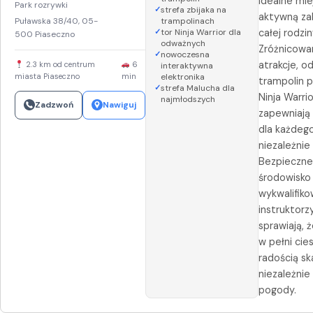
idealne mie
Park rozrywki
strefa zbijaka na
aktywną za
Puławska 38/40, 05-
trampolinach
tor Ninja Warrior dla
całej rodzin
500 Piaseczno
odważnych
Zróżnicowa
nowoczesna
atrakcje, o
2.3 km od centrum
6
interaktywna
miasta Piaseczno
min
elektronika
trampolin p
strefa Malucha dla
Ninja Warrio
najmłodszych
Zadzwoń
Nawiguj
zapewniają
dla każdego
niezależnie
Bezpieczne
środowisko 
wykwalifiko
instruktorz
sprawiają, 
w pełni cie
radością sk
niezależnie
pogody.