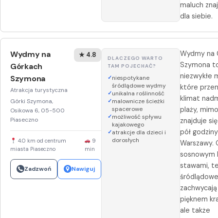
maluch znaj
dla siebie.
Wydmy na
Wydmy na 
★ 4.8
DLACZEGO WARTO
Szymona t
Górkach
TAM POJECHAĆ?
niezwykłe m
Szymona
niespotykane
śródlądowe wydmy
które przen
Atrakcja turystyczna
unikalna roślinność
klimat nadm
Górki Szymona,
malownicze ścieżki
spacerowe
plaży, mimo
Osikowa 6, 05-500
możliwość spływu
Piaseczno
znajduje si
kajakowego
pół godzin
atrakcje dla dzieci i
dorosłych
4.0 km od centrum
9
Warszawy.
miasta Piaseczno
min
sosnowym l
stawami, te
Zadzwoń
Nawiguj
śródlądow
zachwycają 
pięknem kra
ale także