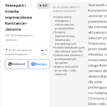
Skatepark i
Skatepark 
★ 5.0
DLACZEGO WARTO
Konstancin
ścianka
TAM POJECHAĆ?
Jeziornie t
wspinaczkowa
nowoczesny
skatepark z
prawdziwa 
Konstancin-
różnorodnymi
dla miłośni
przeszkodami
Jeziorna
ścianka
aktywności
05-520 Konstancin-
wspinaczkowa
świeżym po
Jeziorna
idealna dla
Stworzony 
początkujących
boisko wielofunkcyjne
przez lokal
8.1 km od centrum
13
dla różnych sportów
młodzież, o
miasta Piaseczno
min
plenerowa siłownia z
profesjonalnym
nowoczesn
sprzętem
Zadzwoń
Nawiguj
udogodnien
piękne otoczenie
przyrody i rzeki
zarówno dl
Jeziorce
deskorolkarz
dla osób
preferującyc
czy hulajnog
Otoczony zi
blisko rzeki