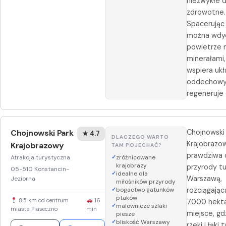
niezwykłe 
zdrowotne.
Spacerując
można wdy
powietrze 
minerałami,
wspiera ukł
oddechowy
regeneruje 
Chojnowski Park
Chojnowski
★ 4.7
DLACZEGO WARTO
Krajobrazo
Krajobrazowy
TAM POJECHAĆ?
prawdziwa 
Atrakcja turystyczna
zróżnicowane
krajobrazy
przyrody tu
05-510 Konstancin-
idealne dla
Warszawą,
Jeziorna
miłośników przyrody
bogactwo gatunków
rozciągając
ptaków
8.5 km od centrum
16
7000 hekta
malownicze szlaki
miasta Piaseczno
min
miejsce, gdz
piesze
bliskość Warszawy
rzeki i łąki