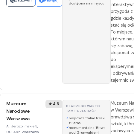
Zadzwoń
Nawiguj
dostępna na miejscu
interaktyw
przygoda z 
gdzie każd
stać się od
To miejsce,
którym nau
się zabawą,
eksponat z
do
eksperyme
i odkrywani
tajemnic św
Muzeum
Muzeum N
★ 4.6
DLACZEGO WARTO
w Warszawi
Narodowe
TAM POJECHAĆ?
prawdziwa 
Warszawa
niepowtarzalne freski
z Faras
sztuki, któr
Al. Jerozolimskie 3,
monumentalna 'Bitwa
zachwyca 
00-495 Warszawa
pod Grunwaldem'