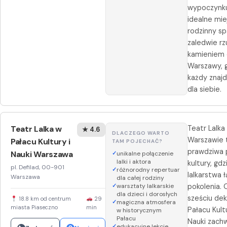
wypoczynku
idealne mie
rodzinny sp
zaledwie rz
kamieniem
Warszawy, 
każdy znajd
dla siebie.
Teatr Lalka w
Teatr Lalka
★ 4.6
DLACZEGO WARTO
Warszawie 
Pałacu Kultury i
TAM POJECHAĆ?
prawdziwa 
Nauki Warszawa
unikalne połączenie
lalki i aktora
kultury, gd
pl. Defilad, 00-901
różnorodny repertuar
lalkarstwa 
Warszawa
dla całej rodziny
warsztaty lalkarskie
pokolenia.
dla dzieci i dorosłych
sześciu de
18.8 km od centrum
29
magiczna atmosfera
miasta Piaseczno
min
Pałacu Kultu
w historycznym
Pałacu
Nauki zach
edukacyjne lekcje