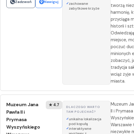
Zadzwoń
Nawiguj
zachowane
tworzą nie
zabytkowe krzyże
harmonię, k
przyciąga m
historii i szt
Odwiedzają
miejsce, m
poczuć du
minionych e
zobaczyć, j
tradycja sa
wciąż żyje 
miasta.
Muzeum Jana
Muzeum Ja
★ 4.7
DLACZEGO WARTO
II i Prymasa
Pawła II i
TAM POJECHAĆ?
Wyszyński
Prymasa
unikalna lokalizacja
pod kopułą
Warszawie 
Wyszyńskiego
interaktywne
niezwykłe m
wystawy z