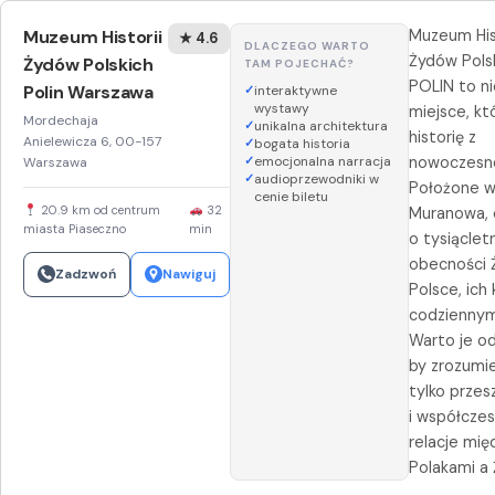
Muzeum Historii
Muzeum His
★ 4.6
DLACZEGO WARTO
Żydów Pols
Żydów Polskich
TAM POJECHAĆ?
POLIN to n
Polin Warszawa
interaktywne
wystawy
miejsce, kt
Mordechaja
unikalna architektura
historię z
Anielewicza 6, 00-157
bogata historia
emocjonalna narracja
nowoczesno
Warszawa
audioprzewodniki w
Położone w
cenie biletu
20.9 km od centrum
32
Muranowa,
miasta Piaseczno
min
o tysiącletn
obecności
Zadzwoń
Nawiguj
Polsce, ich 
codziennym
Warto je od
by zrozumie
tylko przesz
i współcze
relacje mię
Polakami a 