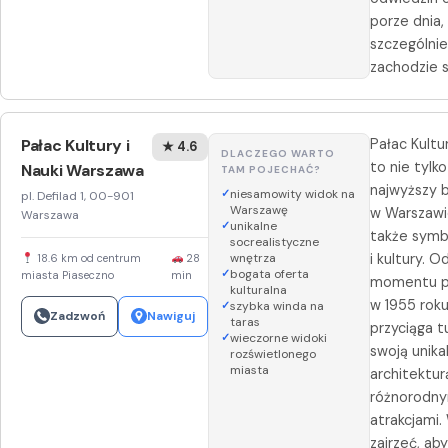
porze dnia,
szczególnie
zachodzie s
Pałac Kultury i
Pałac Kultur
★ 4.6
DLACZEGO WARTO
to nie tylko
Nauki Warszawa
TAM POJECHAĆ?
najwyższy 
niesamowity widok na
pl. Defilad 1, 00-901
Warszawę
w Warszawie
Warszawa
unikalne
także symbo
socrealistyczne
wnętrza
i kultury. O
18.6 km od centrum
28
bogata oferta
miasta Piaseczno
min
momentu p
kulturalna
w 1955 rok
szybka winda na
Zadzwoń
Nawiguj
taras
przyciąga 
wieczorne widoki
swoją unika
rozświetlonego
miasta
architekturą
różnorodny
atrakcjami.
zajrzeć, ab