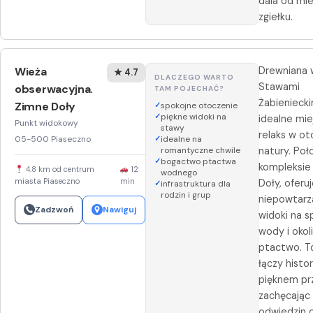
dala od mie
zgiełku.
Wieża
Drewniana 
★ 4.7
DLACZEGO WARTO
Stawami
obserwacyjna.
TAM POJECHAĆ?
Żabieniecki
Zimne Doły
spokojne otoczenie
piękne widoki na
idealne mie
Punkt widokowy
stawy
relaks w ot
05-500 Piaseczno
idealne na
romantyczne chwile
natury. Po
bogactwo ptactwa
kompleksie
4.8 km od centrum
12
wodnego
miasta Piaseczno
min
Doły, oferu
infrastruktura dla
rodzin i grup
niepowtarz
Zadzwoń
Nawiguj
widoki na s
wody i okol
ptactwo. T
łączy histor
pięknem pr
zachęcając
odwiedzin 