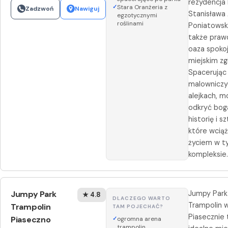
rezydencja 
Stara Oranżeria z
Zadzwoń
Nawiguj
Stanisława
egzotycznymi
roślinami
Poniatowski
także praw
oaza spoko
miejskim zg
Spacerując
malowniczy
alejkach, m
odkryć bog
historię i sz
które wciąż
życiem w 
kompleksie.
Jumpy Park
Jumpy Park
★ 4.8
DLACZEGO WARTO
Trampolin 
Trampolin
TAM POJECHAĆ?
Piasecznie 
Piaseczno
ogromna arena
trampolin