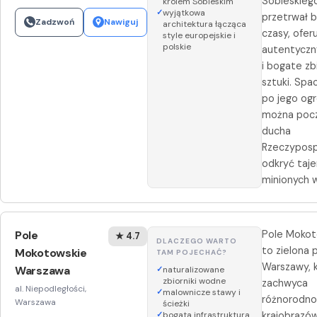
Sobieskieg
królem Sobieskim
wyjątkowa
przetrwał b
Zadzwoń
Nawiguj
architektura łącząca
czasy, ofer
style europejskie i
polskie
autentyczn
i bogate zb
sztuki. Spa
po jego og
można poc
ducha
Rzeczypospo
odkryć taj
minionych 
Pole
Pole Mokot
★ 4.7
DLACZEGO WARTO
to zielona 
Mokotowskie
TAM POJECHAĆ?
Warszawy, 
Warszawa
naturalizowane
zbiorniki wodne
zachwyca
al. Niepodległości,
malownicze stawy i
różnorodno
Warszawa
ścieżki
bogata infrastruktura
krajobrazów