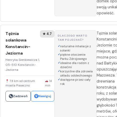
domek opo
swoją unika
opowieść.
Tężnia
Tężnia sol
★ 4.7
DLACZEGO WARTO
Konstancin
solankowa
TAM POJECHAĆ?
Jeziornie t
Konstancin-
naturalne inhalacje z
solanki
miejsce, gd
Jeziorna
piękne otoczenie
można poczu
Parku Zdrojowego
Henryka Sienkiewicza 1,
idealne dla rodzin z
nad Bałtyki
05-510 Konstancin-
dziećmi
opuszczają
Jeziorna
korzystne dla zdrowia
Mazowsza. 
układu oddechowego
dostępne przez cały
drewniana
7.8 km od centrum
14
rok
miasta Piaseczno
min
konstrukcja
roku, z sola
Zadzwoń
Nawiguj
wydobywan
głębokości
metrów, of