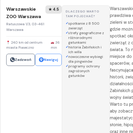
Warszawskie
Warszawsk
★ 4.5
DLACZEGO WARTO
prawdziwa 
ZOO Warszawa
TAM POJECHAĆ?
zieleni w sto
spotkanie z 8 500
Ratuszowa 1/3, 03-461
zwierząt
gdzie możn
Warszawa
strefy geograficzne z
spotkać ok
różnorodnymi
gatunkami
zwierząt z 
24.0 km od centrum
36
historia Żabińskich i
miasta Piaseczno
min
świata. To n
ich willa
miejsce do
nowoczesne wybiegi
Zadzwoń
Nawiguj
dla pingwinów
spacerów, a
programy ochrony
fascynująca
zagrożonych
gatunków
historii, zw
działalnośc
Żabińskich 
wojny świa
Warto tu pr
aby zobacz
majestatyc
słonie, hi
oraz inne n