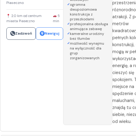
przestrzenią
Piaseczno
ogromna
dwupoziomowa
różnorodno
konstrukcja z
2.0 km od centrum
5
atrakcji. Z
przeszkodami
miasta Piaseczno
min
metrów
profesjonalna obsługa
animująca zabawę
kwadratow
Zadzwoń
Nawiguj
kameralne urodziny
pełnych ko
bez tłumów
możliwość wynajmu
konstrukcji,
na wyłączność dla
mogą w peł
grup
zorganizowanych
wykorzysta
energię, a 
cieszyć się
spokojem. T
miejsce na
spędzenie 
maluchami,
znajdą tu c
siebie, niez
od wieku.