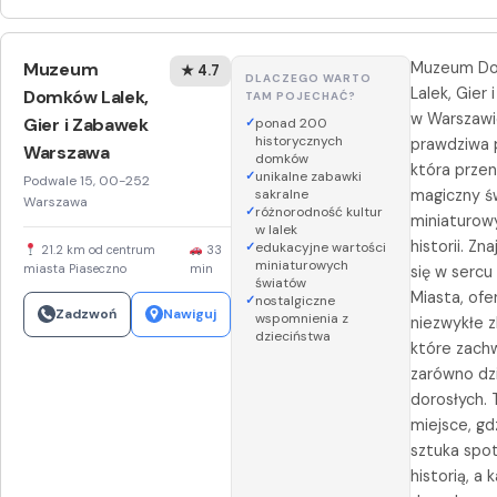
Muzeum
Muzeum D
★ 4.7
DLACZEGO WARTO
Lalek, Gier
Domków Lalek,
TAM POJECHAĆ?
w Warszawi
Gier i Zabawek
ponad 200
historycznych
prawdziwa 
Warszawa
domków
która przen
unikalne zabawki
Podwale 15, 00-252
sakralne
magiczny ś
Warszawa
różnorodność kultur
miniaturow
w lalek
historii. Zn
edukacyjne wartości
21.2 km od centrum
33
miniaturowych
miasta Piaseczno
min
się w sercu
światów
Miasta, ofe
nostalgiczne
Zadzwoń
Nawiguj
wspomnienia z
niezwykłe z
dzieciństwa
które zach
zarówno dzie
dorosłych. 
miejsce, gd
sztuka spot
historią, a 