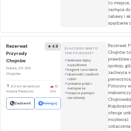
to miejsce,
zachęca do
zabawy i a
spędzania c
Rezerwat
Rezerwat P
★ 4.9
DLACZEGO WARTO
Chojnów to
Przyrody
TAM POJECHAĆ?
prawdziwa 
Chojnów
wiekowe dęby
szypułkowe
spokoju, gd
Polska, 05-510
bogate runo leśne
zachwyca s
Chojnów
obecność rzadkich
roślin
pierwotnośc
unikalne ptaki i
Położony w
6.3 km od centrum
10
nietoperze
miasta Piaseczno
min
malownicz
miejsce pamięci
narodowej
Chojnowski
Zadzwoń
Nawiguj
Krajobrazo
oferuje uni
możliwość
zobaczenia