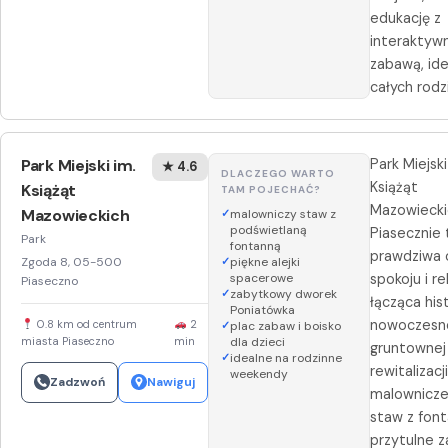
edukację z
interaktyw
zabawą, ide
całych rodzi
Park Miejski im.
Park Miejski
★ 4.6
DLACZEGO WARTO
Książąt
Książąt
TAM POJECHAĆ?
Mazowiecki
Mazowieckich
malowniczy staw z
podświetlaną
Piasecznie 
Park
fontanną
prawdziwa 
Zgoda 8, 05-500
piękne alejki
spacerowe
spokoju i re
Piaseczno
zabytkowy dworek
łącząca hist
Poniatówka
nowoczesno
0.8 km od centrum
2
plac zabaw i boisko
miasta Piaseczno
min
dla dzieci
gruntownej
idealne na rodzinne
rewitalizacj
weekendy
Zadzwoń
Nawiguj
malownicze 
staw z font
przytulne z