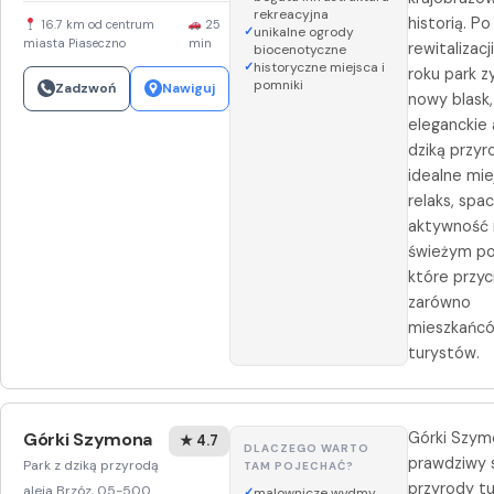
rekreacyjna
historią. Po
16.7 km od centrum
25
unikalne ogrody
miasta Piaseczno
min
rewitalizac
biocenotyczne
historyczne miejsca i
roku park z
pomniki
Zadzwoń
Nawiguj
nowy blask,
eleganckie a
dziką przyr
idealne mie
relaks, spa
aktywność 
świeżym po
które przyc
zarówno
mieszkańców
turystów.
Górki Szymona
Górki Szym
★ 4.7
DLACZEGO WARTO
prawdziwy 
Park z dziką przyrodą
TAM POJECHAĆ?
przyrody t
aleja Brzóz, 05-500
malownicze wydmy