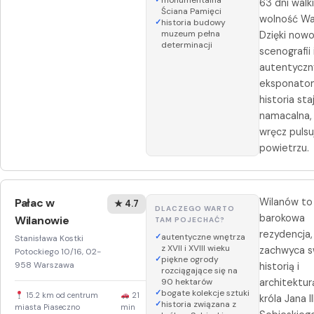
63 dni walki
Ściana Pamięci
wolność Wa
historia budowy
muzeum pełna
Dzięki now
determinacji
scenografii 
autentycz
eksponato
historia sta
namacalna,
wręcz pulsu
powietrzu.
Pałac w
Wilanów to
★ 4.7
DLACZEGO WARTO
barokowa
Wilanowie
TAM POJECHAĆ?
rezydencja,
autentyczne wnętrza
Stanisława Kostki
z XVII i XVIII wieku
zachwyca s
Potockiego 10/16, 02-
piękne ogrody
958 Warszawa
historią i
rozciągające się na
90 hektarów
architektur
bogate kolekcje sztuki
15.2 km od centrum
21
króla Jana II
historia związana z
miasta Piaseczno
min