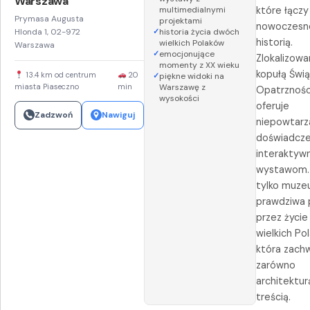
Warszawa
multimedialnymi
które łączy
Prymasa Augusta
projektami
nowoczesn
Hlonda 1, 02-972
historia życia dwóch
historią.
wielkich Polaków
Warszawa
emocjonujące
Zlokalizow
momenty z XX wieku
kopułą Świą
13.4 km od centrum
20
piękne widoki na
miasta Piaseczno
min
Warszawę z
Opatrzności
wysokości
oferuje
Zadzwoń
Nawiguj
niepowtarz
doświadczen
interakty
wystawom. 
tylko muze
prawdziwa 
przez życi
wielkich Po
która zach
zarówno
architekturą
treścią.