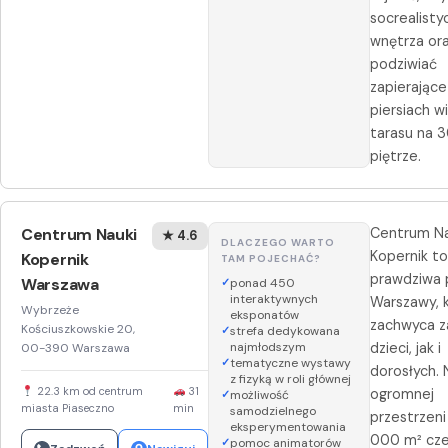
socrealisty
wnętrza or
podziwiać
zapierając
piersiach wi
tarasu na 3
piętrze.
Centrum Nauki
Centrum Na
★ 4.6
DLACZEGO WARTO
Kopernik to
Kopernik
TAM POJECHAĆ?
prawdziwa 
Warszawa
ponad 450
interaktywnych
Warszawy, 
Wybrzeże
eksponatów
zachwyca 
Kościuszkowskie 20,
strefa dedykowana
najmłodszym
dzieci, jak i
00-390 Warszawa
tematyczne wystawy
dorosłych. 
z fizyką w roli głównej
22.3 km od centrum
31
ogromnej
możliwość
miasta Piaseczno
min
samodzielnego
przestrzeni
eksperymentowania
000 m² cze
pomoc animatorów