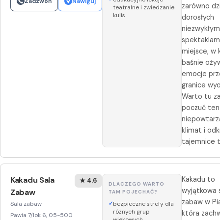
Zadzwoń
Nawiguj
zarówno dzie
teatralne i zwiedzanie
kulis
dorosłych
niezwykłym
spektaklami
miejsce, w
baśnie ożyw
emocje prz
granice wyo
Warto tu za
poczuć ten
niepowtarz
klimat i od
tajemnice t
Kakadu Sala
Kakadu to
★ 4.6
DLACZEGO WARTO
wyjątkowa 
Zabaw
TAM POJECHAĆ?
zabaw w Pi
Sala zabaw
bezpieczne strefy dla
różnych grup
która zach
Pawia 7/lok 6, 05-500
wiekowych