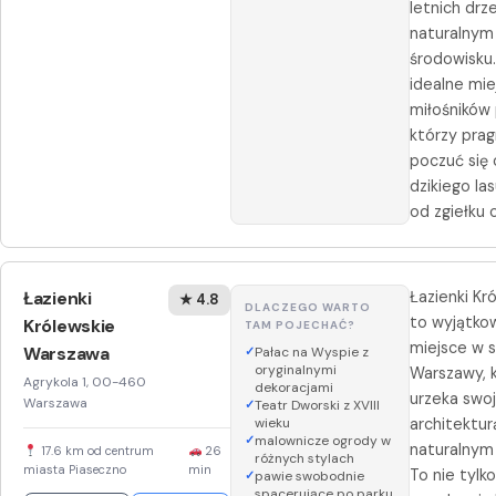
letnich drz
naturalnym
środowisku.
idealne mie
miłośników 
którzy pra
poczuć się 
dzikiego las
od zgiełku c
Łazienki
Łazienki Kr
★ 4.8
DLACZEGO WARTO
to wyjątko
Królewskie
TAM POJECHAĆ?
miejsce w 
Warszawa
Pałac na Wyspie z
oryginalnymi
Warszawy, 
Agrykola 1, 00-460
dekoracjami
urzeka swo
Warszawa
Teatr Dworski z XVIII
wieku
architekturą
malownicze ogrody w
naturalnym
17.6 km od centrum
26
różnych stylach
miasta Piaseczno
min
To nie tylko
pawie swobodnie
spacerujące po parku