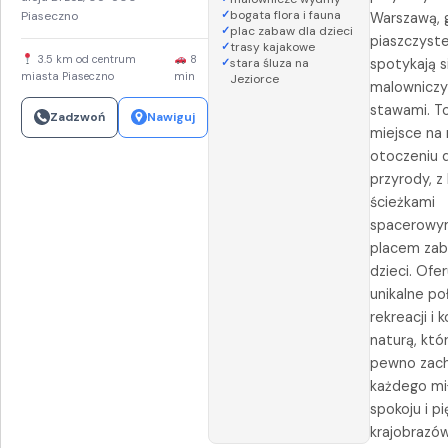
bogata flora i fauna
Piaseczno
Warszawą, 
plac zabaw dla dzieci
piaszczyst
trasy kajakowe
3.5 km od centrum
8
stara śluza na
spotykają s
miasta Piaseczno
min
Jeziorce
malownicz
stawami. To
Zadzwoń
Nawiguj
miejsce na 
otoczeniu d
przyrody, z 
ścieżkami
spacerowym
placem zab
dzieci. Ofer
unikalne po
rekreacji i 
naturą, któ
pewno zac
każdego mi
spokoju i p
krajobrazów