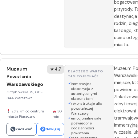
bogactwe
przyrody. T
destynacja 
rodzin, bieg
każdego, kt
uciec od zg
miasta.
Muzeum
Muzeum Po
★ 4.7
DLACZEGO WARTO
Warszawski
Powstania
TAM POJECHAĆ?
miejsce, kt
Warszawskiego
immersyjna
ekspozycja z
powinien od
Grzybowska 79, 00-
autentycznymi
Zlokalizow
844 Warszawa
eksponatami
rekonstrukcje ulic
zabytkowej
powstańczej
elektrowni
23.2 km od centrum
30
Warszawy
miasta Piaseczno
min
tramwajowej
emocjonalne sale
poświęcone
immersyjną
codzienności
Zadzwoń
Nawiguj
w czasie, u
powstania
monumentalna