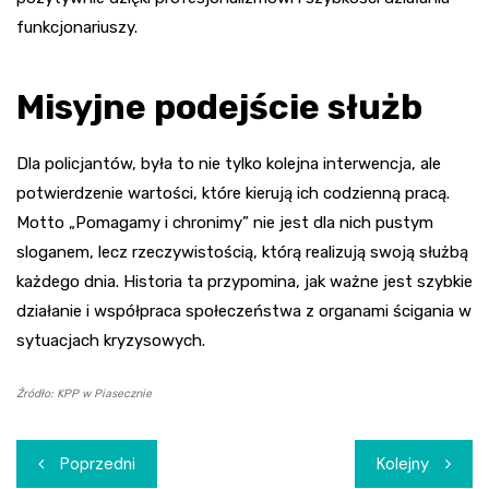
funkcjonariuszy.
Misyjne podejście służb
Dla policjantów, była to nie tylko kolejna interwencja, ale
potwierdzenie wartości, które kierują ich codzienną pracą.
Motto „Pomagamy i chronimy” nie jest dla nich pustym
sloganem, lecz rzeczywistością, którą realizują swoją służbą
każdego dnia. Historia ta przypomina, jak ważne jest szybkie
działanie i współpraca społeczeństwa z organami ścigania w
sytuacjach kryzysowych.
Źródło: KPP w Piasecznie
Nawigacja
Poprzedni
Kolejny