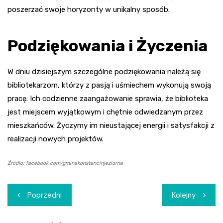
poszerzać swoje horyzonty w unikalny sposób.
Podziękowania i Życzenia
W dniu dzisiejszym szczególne podziękowania należą się
bibliotekarzom, którzy z pasją i uśmiechem wykonują swoją
pracę. Ich codzienne zaangażowanie sprawia, że biblioteka
jest miejscem wyjątkowym i chętnie odwiedzanym przez
mieszkańców. Życzymy im nieustającej energii i satysfakcji z
realizacji nowych projektów.
Źródło: facebook.com/gminakonstancinjeziorna
Nawigacja
Poprzedni
Kolejny
wpisu