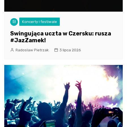
Koncerty i festiwale
Swingująca uczta w Czersku: rusza
#JazZamek!
Radosław Pietrzak
3 lipca 2026