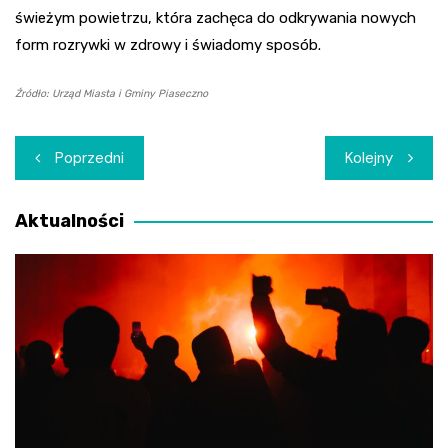
świeżym powietrzu, która zachęca do odkrywania nowych
form rozrywki w zdrowy i świadomy sposób.
Źródło: Urząd Miasta i Gminy Piaseczno
Nawigacja
Poprzedni
Kolejny
wpisu
Aktualności