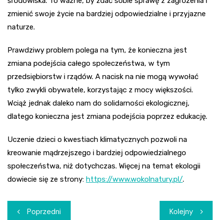
środowiska. To ważne, by zdać sobie sprawę z zagrożenia i
zmienić swoje życie na bardziej odpowiedzialne i przyjazne
naturze.
Prawdziwy problem polega na tym, że konieczna jest
zmiana podejścia całego społeczeństwa, w tym
przedsiębiorstw i rządów. A nacisk na nie mogą wywołać
tylko zwykli obywatele, korzystając z mocy większości.
Wciąż jednak daleko nam do solidarności ekologicznej,
dlatego konieczna jest zmiana podejścia poprzez edukację.
Uczenie dzieci o kwestiach klimatycznych pozwoli na
kreowanie mądrzejszego i bardziej odpowiedzialnego
społeczeństwa, niż dotychczas. Więcej na temat ekologii
dowiecie się ze strony:
https://www.wokolnatury.pl/
.
Nawigacja
Poprzedni
Kolejny