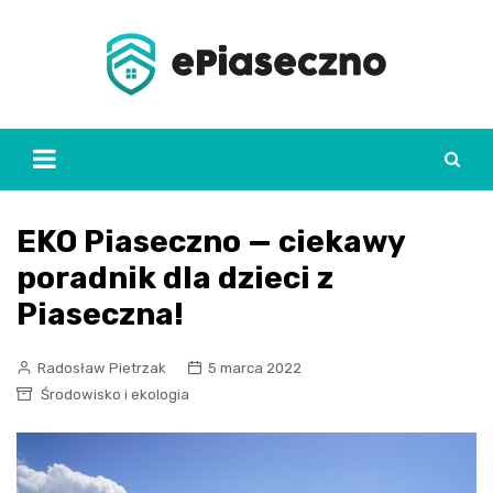
Skip
to
content
EKO Piaseczno — ciekawy
poradnik dla dzieci z
Piaseczna!
Radosław Pietrzak
5 marca 2022
Środowisko i ekologia