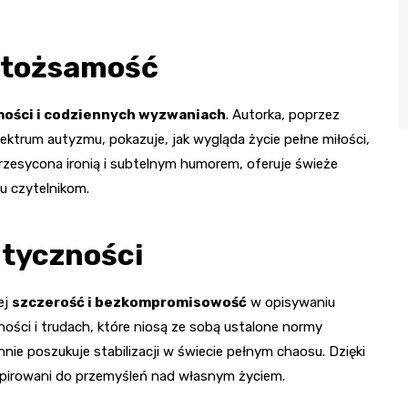
i tożsamość
amości i codziennych wyzwaniach
. Autorka, poprzez
ektrum autyzmu, pokazuje, jak wygląda życie pełne miłości,
przesycona ironią i subtelnym humorem, oferuje świeże
lu czytelnikom.
ntyczności
ej
szczerość i bezkompromisowość
w opisywaniu
ności i trudach, które niosą ze sobą ustalone normy
nnie poszukuje stabilizacji w świecie pełnym chaosu. Dzięki
nspirowani do przemyśleń nad własnym życiem.