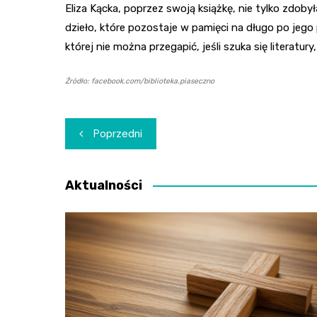
Eliza Kącka, poprzez swoją książkę, nie tylko zdoby
dzieło, które pozostaje w pamięci na długo po jego p
której nie można przegapić, jeśli szuka się literatury
Źródło: facebook.com/biblioteka.piaseczno
Nawigacja
Poprzedni
wpisu
Aktualności