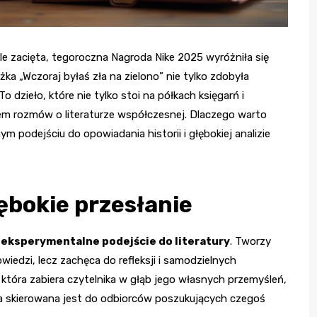
kle zacięta, tegoroczna Nagroda Nike 2025 wyróżniła się
ążka „Wczoraj byłaś zła na zielono” nie tylko zdobyła
To dzieło, które nie tylko stoi na półkach księgarń i
tem rozmów o literaturze współczesnej. Dlaczego warto
m podejściu do opowiadania historii i głębokiej analizie
ębokie przesłanie
 eksperymentalne podejście do literatury
. Tworzy
iedzi, lecz zachęca do refleksji i samodzielnych
 która zabiera czytelnika w głąb jego własnych przemyśleń,
ura skierowana jest do odbiorców poszukujących czegoś