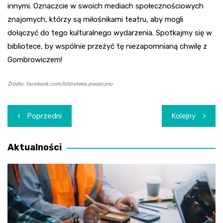
innymi. Oznaczcie w swoich mediach społecznościowych
znajomych, którzy są miłośnikami teatru, aby mogli
dołączyć do tego kulturalnego wydarzenia. Spotkajmy się w
bibliotece, by wspólnie przeżyć tę niezapomnianą chwilę z
Gombrowiczem!
Źródło: facebook.com/biblioteka.piaseczno
Nawigacja
Poprzedni
Kolejny
wpisu
Aktualności