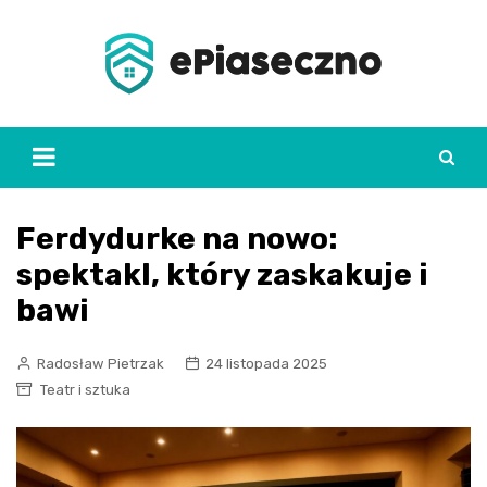
Skip
to
content
Ferdydurke na nowo:
spektakl, który zaskakuje i
bawi
Radosław Pietrzak
24 listopada 2025
Teatr i sztuka