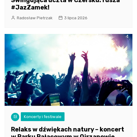
#JazZamek!
Radosław Pietrzak
3 lipca 2026
Koncerty i festiwale
Relaks w dźwiękach natury – koncert
w Parku Pałacowym w Ojrzanowie