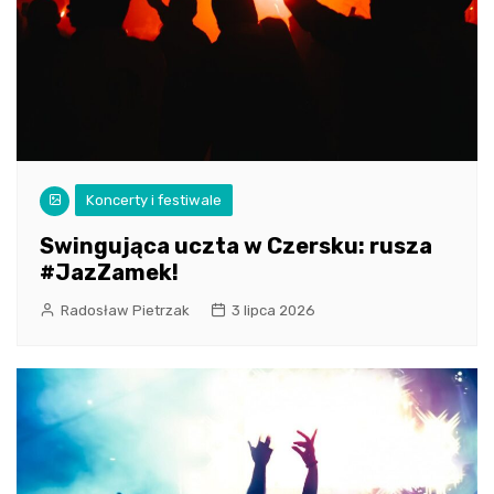
Koncerty i festiwale
Swingująca uczta w Czersku: rusza
#JazZamek!
Radosław Pietrzak
3 lipca 2026