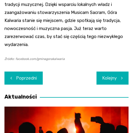
tradycji muzycznej. Dzięki wsparciu lokalnych władz i
zaangażowaniu stowarzyszenia Musicam Sacram, Góra
Kalwaria stanie się miejscem, gdzie spotkają się tradycja,
nowoczesność i muzyczna pasja. Już teraz warto
zarezerwować czas, by stać się częścią tego niezwykłego
wydarzenia.
Źródło: facebook.com/gminagorakalwaria
Nawigacja
Poprzedni
Kolejny
wpisu
Aktualności