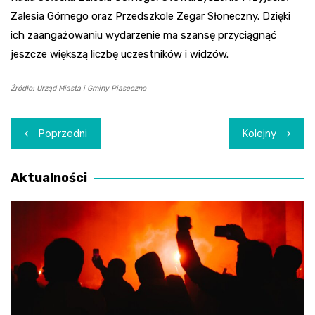
Zalesia Górnego oraz Przedszkole Zegar Słoneczny. Dzięki
ich zaangażowaniu wydarzenie ma szansę przyciągnąć
jeszcze większą liczbę uczestników i widzów.
Źródło: Urząd Miasta i Gminy Piaseczno
Nawigacja
Poprzedni
Kolejny
wpisu
Aktualności