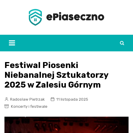
Skip
to
content
Festiwal Piosenki
Niebanalnej Sztukatorzy
2025 w Zalesiu Górnym
Radosław Pietrzak
11 listopada 2025
Koncerty i festiwale