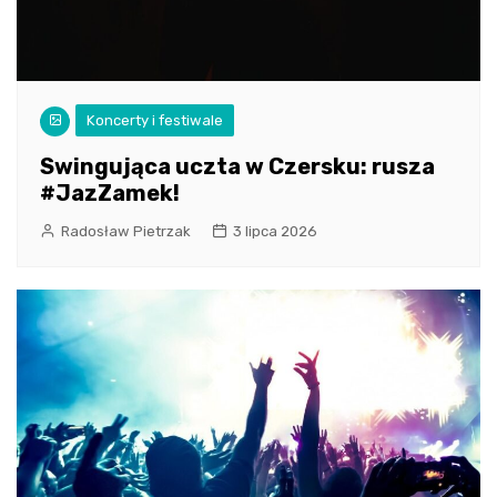
Koncerty i festiwale
Swingująca uczta w Czersku: rusza
#JazZamek!
Radosław Pietrzak
3 lipca 2026