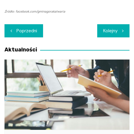
Źródło: facebook.com/gminagorakalwaria
Nawigacja
Poprzedni
Kolejny
wpisu
Aktualności