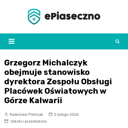
Skip
to
content
Grzegorz Michalczyk
obejmuje stanowisko
dyrektora Zespołu Obsługi
Placówek Oświatowych w
Górze Kalwarii
Radosław Pietrzak
3 lutego 2026
Szkoły i przedszkola