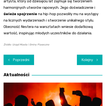
artysta, który od dziesięciu lat zajmuje się tworzeniem
harmonijnych utworów rapowych. Jego doświadczenie i
świeże spojrzenie
na hip-hop pozwoliły mu na występy
na licznych wydarzeniach i stworzenie unikalnego stylu.
Obecność Nestera na warsztatach wniesie dodatkową
wartość, inspirując młodych uczestników do działania.
Źródło: Urząd Miasta i Gminy Piaseczno
Nawigacja
Poprzedni
Kolejny
wpisu
Aktualności