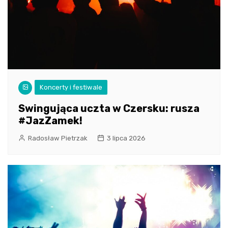
Koncerty i festiwale
Swingująca uczta w Czersku: rusza
#JazZamek!
Radosław Pietrzak
3 lipca 2026