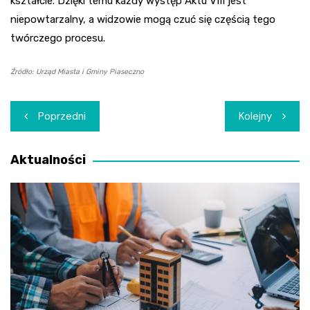
kształcie. Dzięki temu każdy występ Aktu VIII jest
niepowtarzalny, a widzowie mogą czuć się częścią tego
twórczego procesu.
Źródło: Urząd Miasta i Gminy Piaseczno
Nawigacja
Poprzedni
Kolejny
wpisu
Aktualności