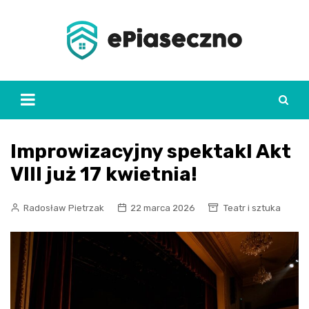
Skip
to
content
Improwizacyjny spektakl Akt
VIII już 17 kwietnia!
Radosław Pietrzak
22 marca 2026
Teatr i sztuka