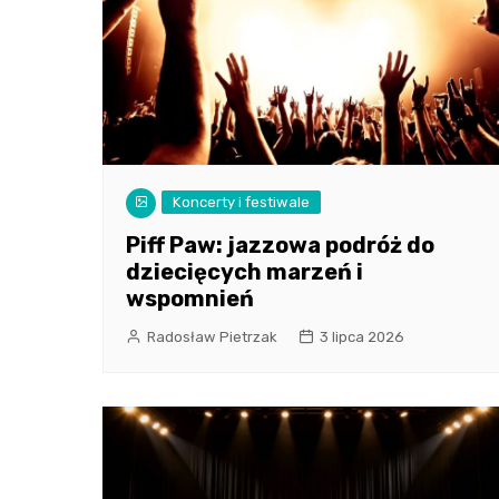
Koncerty i festiwale
Piff Paw: jazzowa podróż do
dziecięcych marzeń i
wspomnień
Radosław Pietrzak
3 lipca 2026