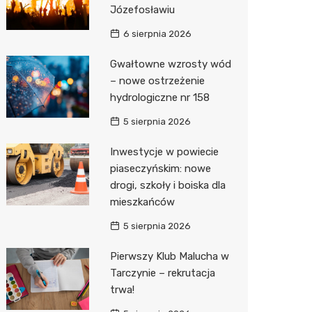
Józefosławiu
Zwierzęta
Dermat
Pomoc 
Przedsz
Klub
Sklep z
6 sierpnia 2026
Sklepy specjalistyczne
Okulista
Stacja 
Wesele
Wetery
Jubiler
Gwałtowne wzrosty wód
– nowe ostrzeżenie
Sieci handlowe
Ortope
Stacja p
Siłownia
Optyk
Biedron
hydrologiczne nr 158
Usługi
Fizjoter
Mechan
Sklep w
Lidl
Drukarn
5 sierpnia 2026
Dietety
Księgar
Żabka
Dorabia
Inwestycje w powiecie
Psychot
Sklep r
Decath
Lombar
piaseczyńskim: nowe
drogi, szkoły i boiska dla
Sklep m
Kwiaciar
Empik
Geodet
mieszkańców
Przycho
Hebe
Meble n
5 sierpnia 2026
Media E
Taxi
Pierwszy Klub Malucha w
Tarczynie – rekrutacja
Sinsey
Fotogra
trwa!
Auchan