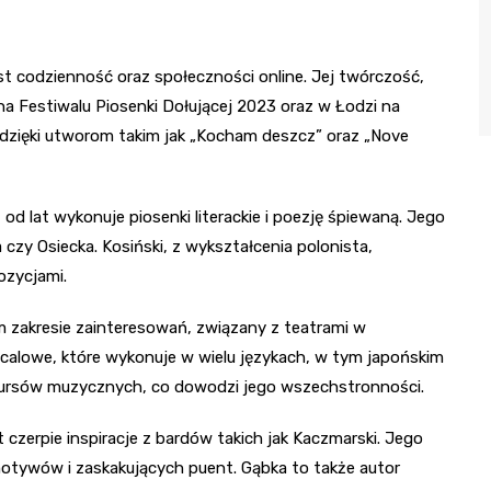
jest codzienność oraz społeczności online. Jej twórczość,
na Festiwalu Piosenki Dołującej 2023 oraz w Łodzi na
zięki utworom takim jak „Kocham deszcz” oraz „Nove
, od lat wykonuje piosenki literackie i poezję śpiewaną. Jego
czy Osiecka. Kosiński, z wykształcenia polonista,
ozycjami.
m zakresie zainteresowań, związany z teatrami w
calowe, które wykonuje w wielu językach, w tym japońskim
onkursów muzycznych, co dowodzi jego wszechstronności.
t czerpie inspiracje z bardów takich jak Kaczmarski. Jego
motywów i zaskakujących puent. Gąbka to także autor