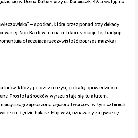
dzie się w Domu Kultury przy ul. Kościuszki 49, a wstęp na
„Świeczowiska” – spotkań, które przez ponad trzy dekady
 śpiewanej. Noc Bardów ma na celu kontynuację tej tradycji,
komentują otaczającą rzeczywistość poprzez muzykę i
utorów, którzy poprzez muzykę potrafią opowiedzieć o
any. Prostota środków wyrazu staje się tu atutem,
Na inaugurację zaproszono pięcioro twórców, w tym czterech
m wieczoru będzie Łukasz Majewski, uznawany za gwiazdę