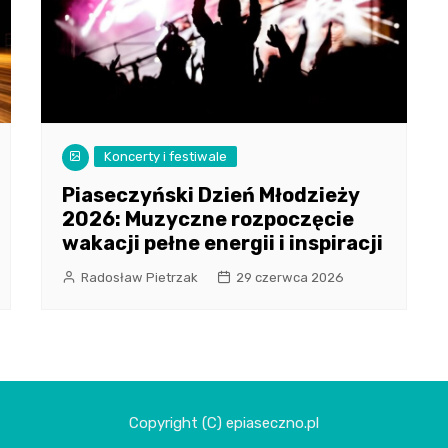
Koncerty i festiwale
Piaseczyński Dzień Młodzieży
2026: Muzyczne rozpoczęcie
wakacji pełne energii i inspiracji
Radosław Pietrzak
29 czerwca 2026
Copyright (C) epiaseczno.pl