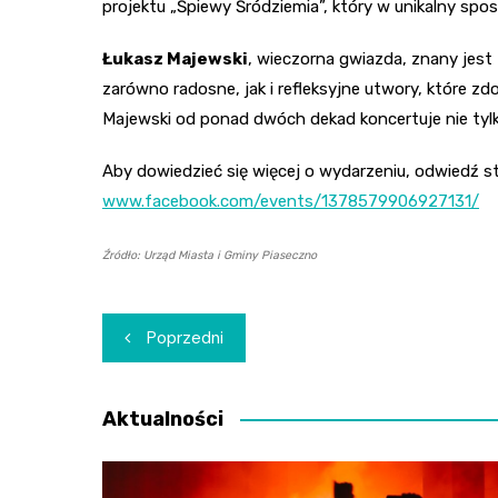
projektu „Śpiewy Śródziemia”, który w unikalny sposó
Łukasz Majewski
, wieczorna gwiazda, znany jest z
zarówno radosne, jak i refleksyjne utwory, które zd
Majewski od ponad dwóch dekad koncertuje nie tylko 
Aby dowiedzieć się więcej o wydarzeniu, odwiedź s
www.facebook.com/events/1378579906927131/
Źródło: Urząd Miasta i Gminy Piaseczno
Nawigacja
Poprzedni
wpisu
Aktualności