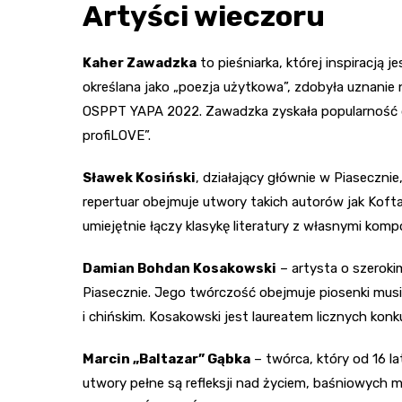
Artyści wieczoru
Kaher Zawadzka
to pieśniarka, której inspiracją 
określana jako „poezja użytkowa”, zdobyła uznanie 
OSPPT YAPA 2022. Zawadzka zyskała popularność d
profiLOVE”.
Sławek Kosiński
, działający głównie w Piasecznie
repertuar obejmuje utwory takich autorów jak Kofta 
umiejętnie łączy klasykę literatury z własnymi komp
Damian Bohdan Kosakowski
– artysta o szeroki
Piasecznie. Jego twórczość obejmuje piosenki musi
i chińskim. Kosakowski jest laureatem licznych k
Marcin „Baltazar” Gąbka
– twórca, który od 16 la
utwory pełne są refleksji nad życiem, baśniowych 