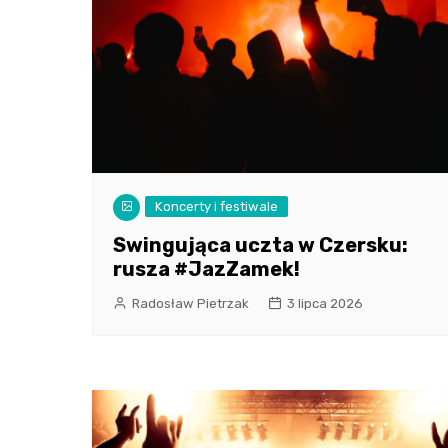
Koncerty i festiwale
Swingująca uczta w Czersku:
rusza #JazZamek!
Radosław Pietrzak
3 lipca 2026