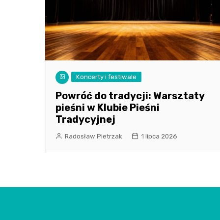
Koncerty i festiwale
Powróć do tradycji: Warsztaty
pieśni w Klubie Pieśni
Tradycyjnej
Radosław Pietrzak
1 lipca 2026