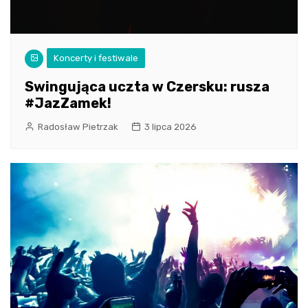
Koncerty i festiwale
Swingująca uczta w Czersku: rusza
#JazZamek!
Radosław Pietrzak
3 lipca 2026