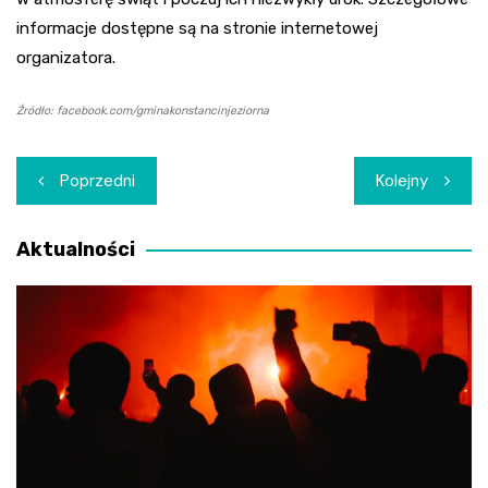
informacje dostępne są na stronie internetowej
organizatora.
Źródło: facebook.com/gminakonstancinjeziorna
Nawigacja
Poprzedni
Kolejny
wpisu
Aktualności