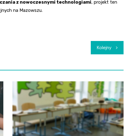
uczania z nowoczesnymi technologiami
, projekt ten
yjnych na Mazowszu.
Kolejny