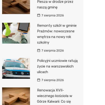
Piesza w drodze przez
naszą gminę
Zwierzęta
Dermat
Pomoc 
Przedsz
Klub
Sklep z
7 sierpnia 2026
Sklepy specjalistyczne
Okulista
Stacja 
Wesele
Wetery
Jubiler
Remonty szkół w gminie
Sieci handlowe
Ortope
Stacja p
Siłownia
Optyk
Biedron
Prażmów: nowoczesne
wnętrza na nowy rok
Usługi
Fizjoter
Mechan
Sklep w
Lidl
Drukarn
szkolny
Dietety
Księgar
Żabka
Dorabia
7 sierpnia 2026
Psychot
Sklep r
Decath
Lombar
Policyjni uczniowie ratują
Sklep m
Kwiaciar
Empik
Geodet
życie na warszawskich
ulicach
Przycho
Hebe
Meble n
7 sierpnia 2026
Media E
Taxi
Renowacja XVII-
Sinsey
Fotogra
wiecznego kościoła w
Górze Kalwarii: Co się
Auchan