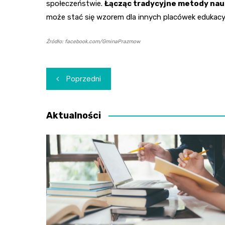
społeczeństwie.
Łącząc tradycyjne metody na
może stać się wzorem dla innych placówek edukac
Źródło: facebook.com/GminaPrazmow
Nawigacja
Poprzedni
wpisu
Aktualności