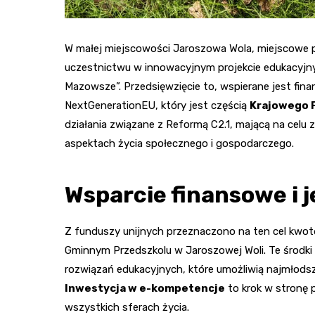
W małej miejscowości Jaroszowa Wola, miejscowe p
uczestnictwu w innowacyjnym projekcie edukacyjnym 
Mazowsze”. Przedsięwzięcie to, wspierane jest fin
NextGenerationEU, który jest częścią
Krajowego 
działania związane z Reformą C2.1, mającą na celu
aspektach życia społecznego i gospodarczego.
Wsparcie finansowe i 
Z funduszy unijnych przeznaczono na ten cel kwotę 
Gminnym Przedszkolu w Jaroszowej Woli. Te środk
rozwiązań edukacyjnych, które umożliwią najmłods
Inwestycja w e-kompetencje
to krok w stronę p
wszystkich sferach życia.