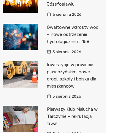
Józefosławiu
Zwierzęta
Dermat
Pomoc 
Przedsz
Klub
Sklep z
6 sierpnia 2026
Sklepy specjalistyczne
Okulista
Stacja 
Wesele
Wetery
Jubiler
Gwałtowne wzrosty wód
– nowe ostrzeżenie
Sieci handlowe
Ortope
Stacja p
Siłownia
Optyk
Biedron
hydrologiczne nr 158
Usługi
Fizjoter
Mechan
Sklep w
Lidl
Drukarn
5 sierpnia 2026
Dietety
Księgar
Żabka
Dorabia
Inwestycje w powiecie
Psychot
Sklep r
Decath
Lombar
piaseczyńskim: nowe
drogi, szkoły i boiska dla
Sklep m
Kwiaciar
Empik
Geodet
mieszkańców
Przycho
Hebe
Meble n
5 sierpnia 2026
Media E
Taxi
Pierwszy Klub Malucha w
Tarczynie – rekrutacja
Sinsey
Fotogra
trwa!
Auchan