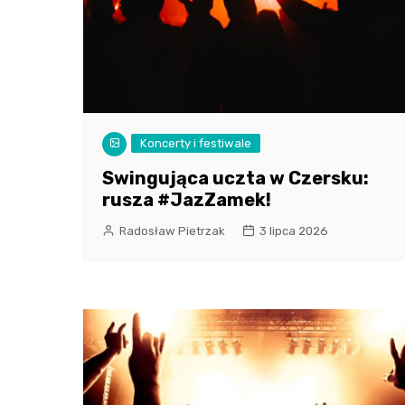
Koncerty i festiwale
Swingująca uczta w Czersku:
rusza #JazZamek!
Radosław Pietrzak
3 lipca 2026