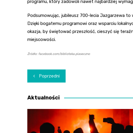
programu, który zadowoli nawet najbardziej wymag
Podsumowując, jubileusz 700-lecia Jazgarzewa to w
Dzięki bogatemu programowi oraz wsparciu lokalnych
okazja, by świętować przeszłość, cieszyć się teraźn
miejscowości.
Źródło: facebook.com/biblioteka.piaseczno
Nawigacja
Poprzedni
wpisu
Aktualności