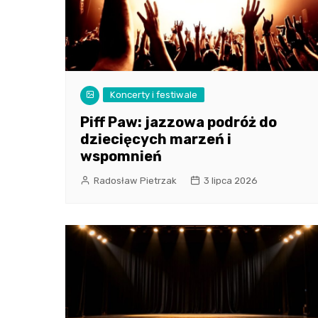
Koncerty i festiwale
Piff Paw: jazzowa podróż do
dziecięcych marzeń i
wspomnień
Radosław Pietrzak
3 lipca 2026