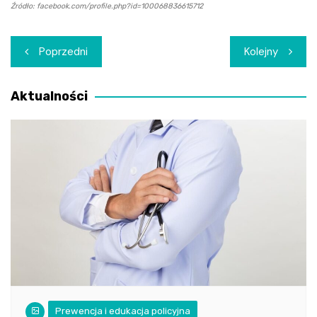
Źródło: facebook.com/profile.php?id=100068836615712
Nawigacja
Poprzedni
Kolejny
wpisu
Aktualności
Prewencja i edukacja policyjna