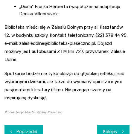
„Diuna” Franka Herberta i współczesna adaptacja
Denisa Villeneuve’a
Biblioteka mieści się w Zalesiu Dolnym przy al. Kasztanów
12, w budynku szkoły. Kontakt telefoniczny: (22) 378 44 95,
e-mail:
zalesiedolne@biblioteka-piaseczno.pl
. Dojazd
możliwy jest autobusami ZTM linii 727, przystanek: Zalesie
Dolne.
Spotkanie będzie nie tylko okazją do głębokiej refleksji nad
wybranymi dziełami, ale także do wymiany opinii z innymi
pasjonatami literatury i filmu. Nie przegap szansy na
inspirującą dyskusję!
Źródło: Urząd Miasta i Gminy Piaseczno
Nawigacja
Poprzedni
Kolejny