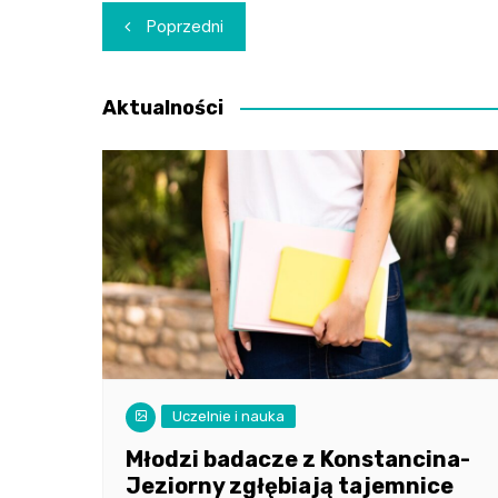
Nawigacja
Poprzedni
wpisu
Aktualności
Uczelnie i nauka
Młodzi badacze z Konstancina-
Jeziorny zgłębiają tajemnice