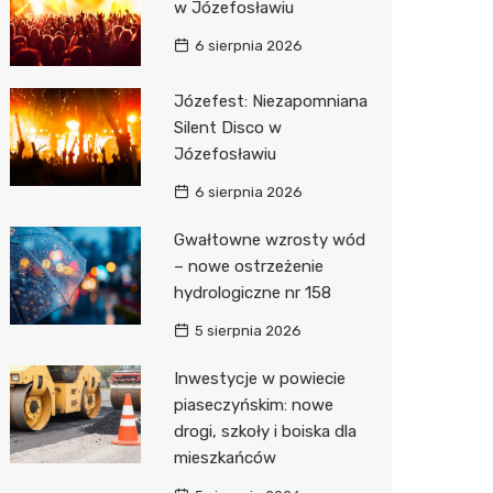
w Józefosławiu
Zwierzęta
Dermat
Pomoc 
Przedsz
Klub
Sklep z
6 sierpnia 2026
Sklepy specjalistyczne
Okulista
Stacja 
Wesele
Wetery
Jubiler
Józefest: Niezapomniana
Silent Disco w
Sieci handlowe
Ortope
Stacja p
Siłownia
Optyk
Biedron
Józefosławiu
Usługi
Fizjoter
Mechan
Sklep w
Lidl
Drukarn
6 sierpnia 2026
Dietety
Księgar
Żabka
Dorabia
Gwałtowne wzrosty wód
Psychot
Sklep r
Decath
Lombar
– nowe ostrzeżenie
hydrologiczne nr 158
Sklep m
Kwiaciar
Empik
Geodet
5 sierpnia 2026
Przycho
Hebe
Meble n
Inwestycje w powiecie
Media E
Taxi
piaseczyńskim: nowe
drogi, szkoły i boiska dla
Sinsey
Fotogra
mieszkańców
Auchan