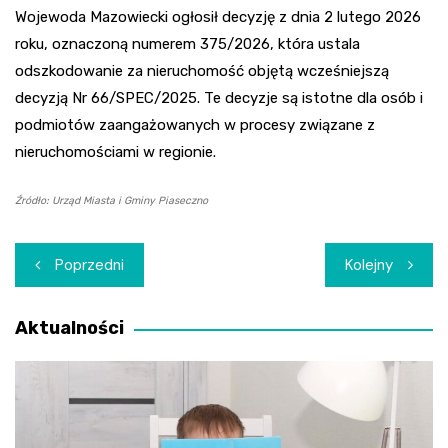
Wojewoda Mazowiecki ogłosił decyzję z dnia 2 lutego 2026
roku, oznaczoną numerem 375/2026, która ustala
odszkodowanie za nieruchomość objętą wcześniejszą
decyzją Nr 66/SPEC/2025. Te decyzje są istotne dla osób i
podmiotów zaangażowanych w procesy związane z
nieruchomościami w regionie.
Źródło: Urząd Miasta i Gminy Piaseczno
Nawigacja
Poprzedni
Kolejny
wpisu
Aktualności