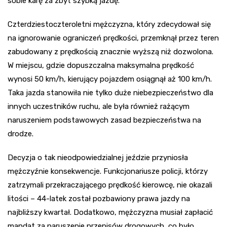
sobie karę za zbyt szybką jazdę.
Czterdziestoczteroletni mężczyzna, który zdecydował się
na ignorowanie ograniczeń prędkości, przemknął przez teren
zabudowany z prędkością znacznie wyższą niż dozwolona.
W miejscu, gdzie dopuszczalna maksymalna prędkość
wynosi 50 km/h, kierujący pojazdem osiągnął aż 100 km/h.
Taka jazda stanowiła nie tylko duże niebezpieczeństwo dla
innych uczestników ruchu, ale była również rażącym
naruszeniem podstawowych zasad bezpieczeństwa na
drodze.
Decyzja o tak nieodpowiedzialnej jeździe przyniosła
mężczyźnie konsekwencje. Funkcjonariusze policji, którzy
zatrzymali przekraczającego prędkość kierowcę, nie okazali
litości – 44-latek został pozbawiony prawa jazdy na
najbliższy kwartał. Dodatkowo, mężczyzna musiał zapłacić
mandat za naruszenie przepisów drogowych, co było