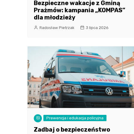
Bezpieczne wakacje z Gminą
Prażmów: kampania „KOMPAS”
dla młodzieży
Radosław Pietrzak
3 lipca 2026
Prewencja i edukacja policyjna
Zadbaj o bezpieczeństwo