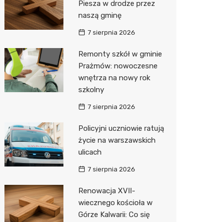
Piesza w drodze przez
naszą gminę
Zwierzęta
Dermat
Pomoc 
Przedsz
Klub
Sklep z
7 sierpnia 2026
Sklepy specjalistyczne
Okulista
Stacja 
Wesele
Wetery
Jubiler
Remonty szkół w gminie
Sieci handlowe
Ortope
Stacja p
Siłownia
Optyk
Biedron
Prażmów: nowoczesne
wnętrza na nowy rok
Usługi
Fizjoter
Mechan
Sklep w
Lidl
Drukarn
szkolny
Dietety
Księgar
Żabka
Dorabia
7 sierpnia 2026
Psychot
Sklep r
Decath
Lombar
Policyjni uczniowie ratują
Sklep m
Kwiaciar
Empik
Geodet
życie na warszawskich
ulicach
Przycho
Hebe
Meble n
7 sierpnia 2026
Media E
Taxi
Renowacja XVII-
Sinsey
Fotogra
wiecznego kościoła w
Górze Kalwarii: Co się
Auchan