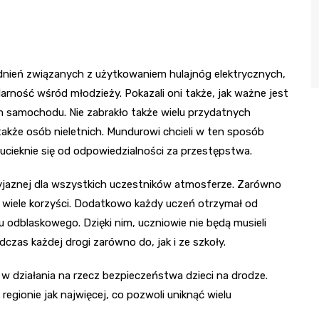
adnień związanych z użytkowaniem hulajnóg elektrycznych,
rność wśród młodzieży. Pokazali oni także, jak ważne jest
 samochodu. Nie zabrakło także wielu przydatnych
także osób nieletnich. Mundurowi chcieli w ten sposób
ucieknie się od odpowiedzialności za przestępstwa.
zyjaznej dla wszystkich uczestników atmosferze. Zarówno
go wiele korzyści. Dodatkowo każdy uczeń otrzymał od
 odblaskowego. Dzięki nim, uczniowie nie będą musieli
czas każdej drogi zarówno do, jak i ze szkoły.
ę w działania na rzecz bezpieczeństwa dzieci na drodze.
egionie jak najwięcej, co pozwoli uniknąć wielu