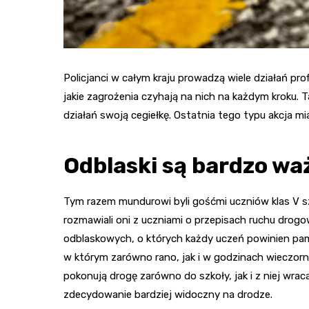
Policjanci w całym kraju prowadzą wiele działań pr
jakie zagrożenia czyhają na nich na każdym kroku. 
działań swoją cegiełkę. Ostatnia tego typu akcja m
Odblaski są bardzo wa
Tym razem mundurowi byli gośćmi uczniów klas V 
rozmawiali oni z uczniami o przepisach ruchu dro
odblaskowych, o których każdy uczeń powinien pam
w którym zarówno rano, jak i w godzinach wieczorn
pokonują drogę zarówno do szkoły, jak i z niej wra
zdecydowanie bardziej widoczny na drodze.