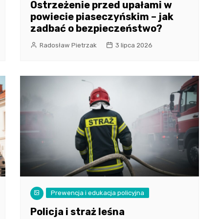
Ostrzeżenie przed upałami w
powiecie piaseczyńskim – jak
zadbać o bezpieczeństwo?
Radosław Pietrzak
3 lipca 2026
Prewencja i edukacja policyjna
Policja i straż leśna