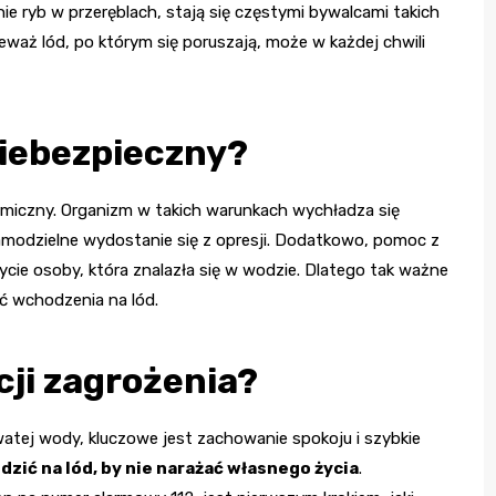
ie ryb w przeręblach, stają się częstymi bywalcami takich
ieważ lód, po którym się poruszają, może w każdej chwili
niebezpieczny?
rmiczny. Organizm w takich warunkach wychładza się
amodzielne wydostanie się z opresji. Dodatkowo, pomoc z
ie osoby, która znalazła się w wodzie. Dlatego tak ważne
ać wchodzenia na lód.
ji zagrożenia?
watej wody, kluczowe jest zachowanie spokoju i szybkie
ić na lód, by nie narażać własnego życia
.