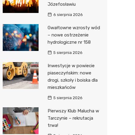
Józefosławiu
Zwierzęta
Dermat
Pomoc 
Przedsz
Klub
Sklep z
6 sierpnia 2026
Sklepy specjalistyczne
Okulista
Stacja 
Wesele
Wetery
Jubiler
Gwałtowne wzrosty wód
– nowe ostrzeżenie
Sieci handlowe
Ortope
Stacja p
Siłownia
Optyk
Biedron
hydrologiczne nr 158
Usługi
Fizjoter
Mechan
Sklep w
Lidl
Drukarn
5 sierpnia 2026
Dietety
Księgar
Żabka
Dorabia
Inwestycje w powiecie
Psychot
Sklep r
Decath
Lombar
piaseczyńskim: nowe
drogi, szkoły i boiska dla
Sklep m
Kwiaciar
Empik
Geodet
mieszkańców
Przycho
Hebe
Meble n
5 sierpnia 2026
Media E
Taxi
Pierwszy Klub Malucha w
Tarczynie – rekrutacja
Sinsey
Fotogra
trwa!
Auchan