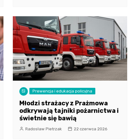
Prewencja i edukacja policyjna
Młodzi strażacy z Prażmowa
odkrywają tajniki pożarnictwa i
świetnie się bawią
Radosław Pietrzak
22 czerwca 2026