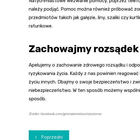
Natychmiastowe wezwanie pomocy, poprzez telefon 
należy podjąć. Pomoc można również próbować zor
przedmiotów takich jak gałęzie, liny, szaliki czy ku
ratunkowe.
Zachowajmy rozsądek
Apelujemy o zachowanie zdrowego rozsądku i odpow
ryzykowania życia. Każdy z nas powinien reagować 
życiu innych. Dbajmy o swoje bezpieczeństwo i zwr
niebezpieczeństwo. W ten sposób możemy wspólnie 
sposób.
Źródło: facebook.com/gminakonstancinjeziorna
Nawigacja
Poprzedni