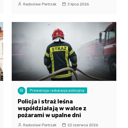
Radosław Pietrzak
3 lipca 2026
Prewencja i edukacja policyjna
Policja i straż leśna
współdziałają w walce z
pożarami w upalne dni
Radosław Pietrzak
22 czerwca 2026