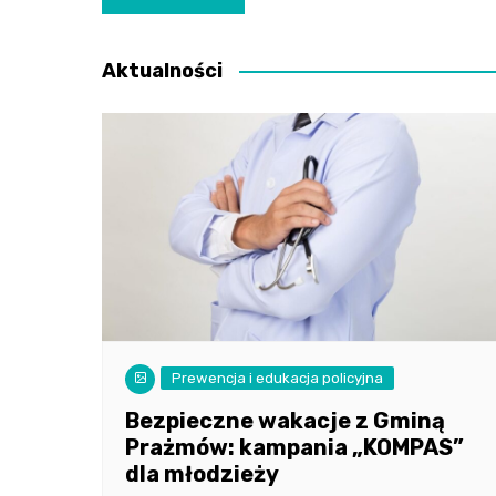
wpisu
Aktualności
Prewencja i edukacja policyjna
Bezpieczne wakacje z Gminą
Prażmów: kampania „KOMPAS”
dla młodzieży