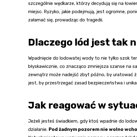
szczególnie wędkarze, którzy decydują się na łowien
miejsc. Ryzyko, jakie podejmują, jest ogromne, pon
załamać się, prowadząc do tragedii.
Dlaczego lód jest tak 
Wpadnięcie do lodowatej wody to nie tylko szok te
błyskawicznie, co znacząco zmniejsza szanse na s
zewnątrz może nadejść zbyt późno, by uratować życ
jest, by przestrzegać zasad bezpieczeństwa i unik
Jak reagować w sytuac
Jeżeli jesteś świadkiem, gdy ktoś wpadnie do lodo
działanie.
Pod żadnym pozorem nie wolno wchodz