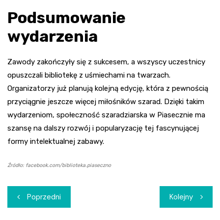
Podsumowanie
wydarzenia
Zawody zakończyły się z sukcesem, a wszyscy uczestnicy
opuszczali bibliotekę z uśmiechami na twarzach.
Organizatorzy już planują kolejną edycję, która z pewnością
przyciągnie jeszcze więcej miłośników szarad. Dzięki takim
wydarzeniom, społeczność szaradziarska w Piasecznie ma
szansę na dalszy rozwój i popularyzację tej fascynującej
formy intelektualnej zabawy.
Źródło: facebook.com/biblioteka.piaseczno
Nawigacja
Poprzedni
Kolejny
wpisu