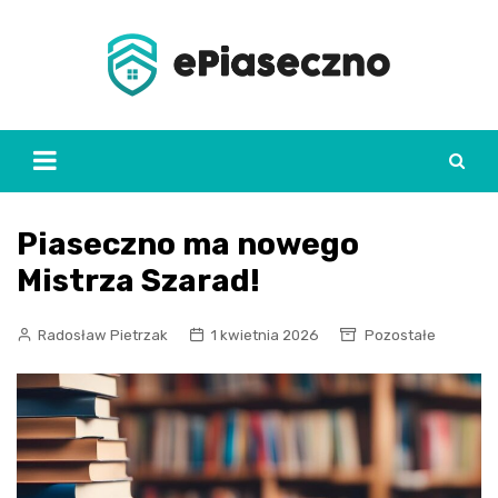
Skip
to
content
Piaseczno ma nowego
Mistrza Szarad!
Radosław Pietrzak
1 kwietnia 2026
Pozostałe