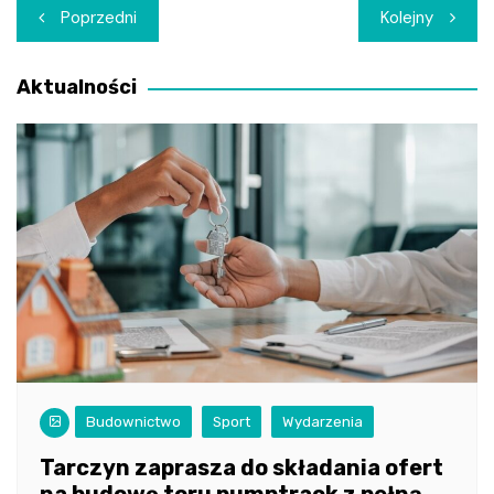
Nawigacja
Poprzedni
Kolejny
wpisu
Aktualności
Budownictwo
Sport
Wydarzenia
Tarczyn zaprasza do składania ofert