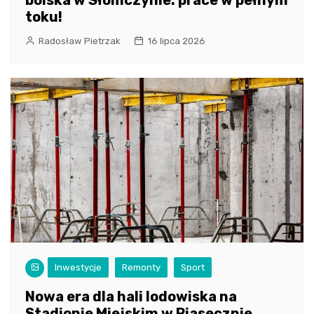
toku!
Radosław Pietrzak
16 lipca 2026
Inwestycje
Remonty
Sport
Nowa era dla hali lodowiska na
Stadionie Miejskim w Piasecznie