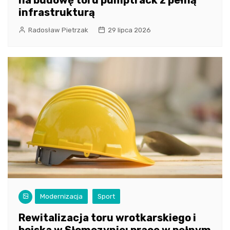
na budowę toru pumptrack z pełną
infrastrukturą
Radosław Pietrzak
29 lipca 2026
Modernizacja
Sport
Rewitalizacja toru wrotkarskiego i
boiska w Słomczynie: prace w pełnym