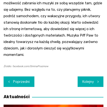
możliwość zabrania ich muzyki ze sobą wszędzie tam, gdzie
się udajemy. Bez względu na to, czy planujemy piknik,
podróż samochodem, czy wakacyjne przygody, ich utwory
stanowią doskonałe tło do każdej okazji. Warto odwiedzić
ich stronę internetową, aby dowiedzieć się więcej o ich
twórczości i dostępnych materiałach. Muzyka Piff Paw to
idealny towarzysz na każdą chwilę, pozwalający zarówno
dzieciom, jak i dorosłym cieszyć się wyjątkowymi
momentami.
Źródło: facebook.com/GminaPrazmow
Nawigacja
Poprzedni
Kolejny
wpisu
Aktualności