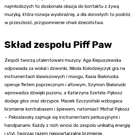
najmłodszych to doskonała okazja do kontaktu z żywą
muzyką, która rozwija wyobraźnię, a dla dorosłych to podróż
w przeszłość, przypomnienie chwil dzieciństwa.
Skład zespołu Piff Paw
Zespół tworzą utalentowani muzycy: Aga Kiepuszewska
odpowiada za wokal i dzwonki, Nikola Kołodziejczyk gra na
instrumentach klawiszowych i moogu, Kasia Białorucka
operuje fletem poprzecznym i altowym, Szymon Białorucki
wprowadza dźwięki puzonu, a Katarzyna Szetela-Pękosz
dodaje głos oraz skrzypce. Maciek Szczyciński wzbogaca
brzmienie kontrabasem i śpiewem, natomiast Michał Pękosz
– Pekoslavsky zajmuje się instrumentami perkusyjnymi i
handpanami. Każdy z nich wnosi do zespołu unikalną energię
i styl, tworząc razem niepowtarzalne brzmienie.