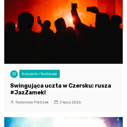
Koncerty i festiwale
Swingująca uczta w Czersku: rusza
#JazZamek!
Radosław Pietrzak
3 lipca 2026