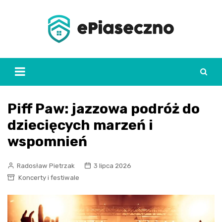
Skip
to
content
Piff Paw: jazzowa podróż do
dziecięcych marzeń i
wspomnień
Radosław Pietrzak
3 lipca 2026
Koncerty i festiwale