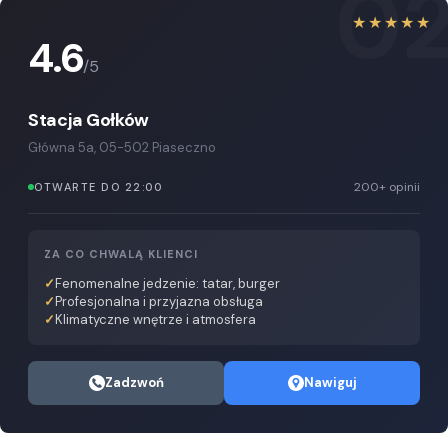
0
★★★★★
4.6
/5
Stacja Gołków
Główna 5a, 05-502 Piaseczno
200+ opinii
OTWARTE DO 22:00
ZA CO CHWALĄ KLIENCI
Fenomenalne jedzenie: tatar, burger
Profesjonalna i przyjazna obsługa
Klimatyczne wnętrze i atmosfera
Zadzwoń
Nawiguj