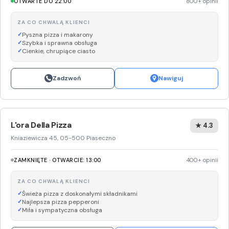
OTWARTE DO 22:00
800+ opinii
ZA CO CHWALĄ KLIENCI
Pyszna pizza i makarony
Szybka i sprawna obsługa
Cienkie, chrupiące ciasto
Zadzwoń
Nawiguj
L'ora Della Pizza
★ 4.3
Kniaziewicza 45, 05-500 Piaseczno
ZAMKNIĘTE · OTWARCIE: 13:00
400+ opinii
ZA CO CHWALĄ KLIENCI
Świeża pizza z doskonałymi składnikami
Najlepsza pizza pepperoni
Miła i sympatyczna obsługa