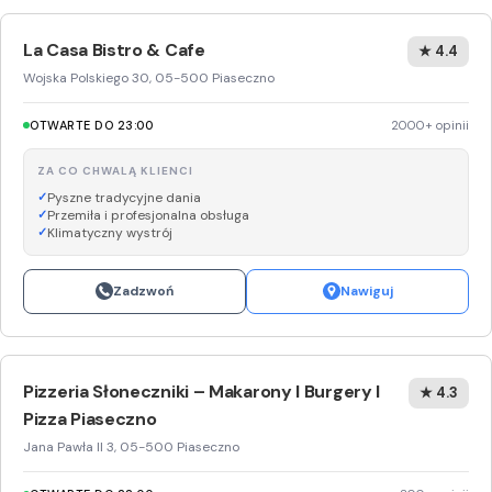
La Casa Bistro & Cafe
★ 4.4
Wojska Polskiego 30, 05-500 Piaseczno
OTWARTE DO 23:00
2000+ opinii
ZA CO CHWALĄ KLIENCI
Pyszne tradycyjne dania
Przemiła i profesjonalna obsługa
Klimatyczny wystrój
Zadzwoń
Nawiguj
Pizzeria Słoneczniki – Makarony I Burgery I
★ 4.3
Pizza Piaseczno
Jana Pawła II 3, 05-500 Piaseczno