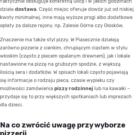
faktycznie obsługuje konkretną ulicę i w jakich godzinach
działa
dostawa
. Część miejsc oferuje dowóz już od niskiej
kwoty minimalnej, inne mają wyższe progi albo dodatkowe
opłaty za dalsze rejony, np. Zalesie Górne czy Głosków.
Znaczenie ma także styl pizzy. W Piasecznie działają
zarówno pizzerie z cienkim, chrupiącym ciastem w stylu
włoskim (często z piecem opalanym drewnem), jak i lokale
nastawione na pizzę na grubszym spodzie, z większą
ilością sera i dodatków. W opisach lokali często pojawiają
się informacje o rodzaju pieca, czasie wypieku czy
możliwości zamówienia
pizzy rodzinnej
lub na kawałki –
przydaje się to przy większych spotkaniach lub imprezach
dla dzieci.
Na co zwrócić uwagę przy wyborze
pizzerii