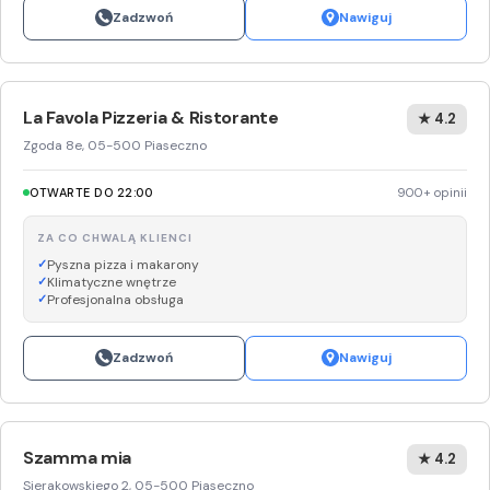
Zadzwoń
Nawiguj
La Favola Pizzeria & Ristorante
★ 4.2
Zgoda 8e, 05-500 Piaseczno
OTWARTE DO 22:00
900+ opinii
ZA CO CHWALĄ KLIENCI
Pyszna pizza i makarony
Klimatyczne wnętrze
Profesjonalna obsługa
Zadzwoń
Nawiguj
Szamma mia
★ 4.2
Sierakowskiego 2, 05-500 Piaseczno