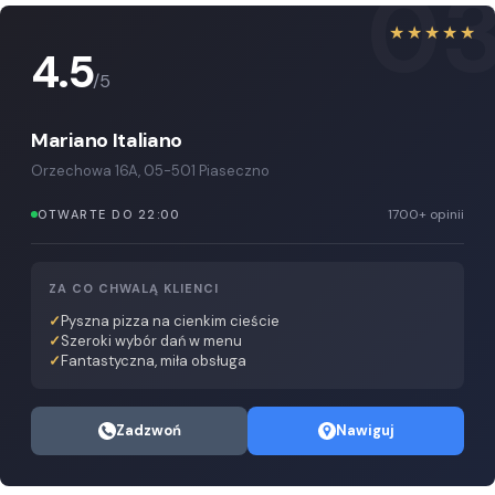
0
★★★★★
4.5
/5
Mariano Italiano
Orzechowa 16A, 05-501 Piaseczno
1700+ opinii
OTWARTE DO 22:00
ZA CO CHWALĄ KLIENCI
Pyszna pizza na cienkim cieście
Szeroki wybór dań w menu
Fantastyczna, miła obsługa
Zadzwoń
Nawiguj