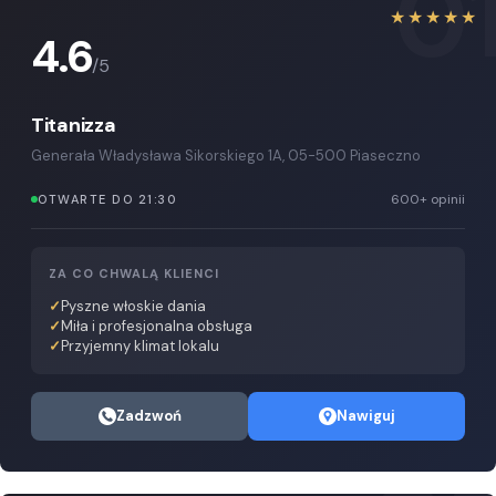
0
★★★★★
4.6
/5
Titanizza
Generała Władysława Sikorskiego 1A, 05-500 Piaseczno
600+ opinii
OTWARTE DO 21:30
ZA CO CHWALĄ KLIENCI
Pyszne włoskie dania
Miła i profesjonalna obsługa
Przyjemny klimat lokalu
Zadzwoń
Nawiguj