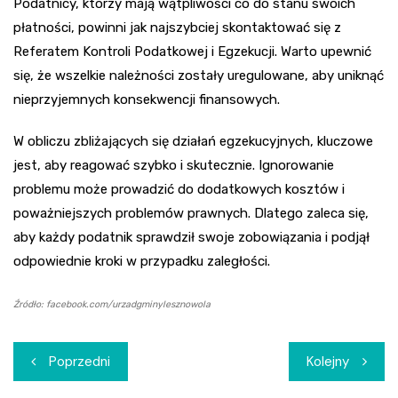
Podatnicy, którzy mają wątpliwości co do stanu swoich
płatności, powinni jak najszybciej skontaktować się z
Referatem Kontroli Podatkowej i Egzekucji. Warto upewnić
się, że wszelkie należności zostały uregulowane, aby uniknąć
nieprzyjemnych konsekwencji finansowych.
W obliczu zbliżających się działań egzekucyjnych, kluczowe
jest, aby reagować szybko i skutecznie. Ignorowanie
problemu może prowadzić do dodatkowych kosztów i
poważniejszych problemów prawnych. Dlatego zaleca się,
aby każdy podatnik sprawdził swoje zobowiązania i podjął
odpowiednie kroki w przypadku zaległości.
Źródło: facebook.com/urzadgminylesznowola
Nawigacja
Poprzedni
Kolejny
wpisu