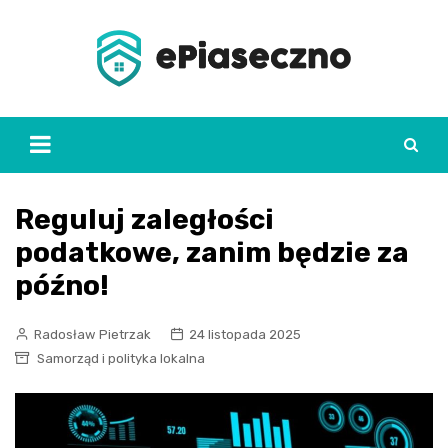
Skip
to
content
Reguluj zaległości
podatkowe, zanim będzie za
późno!
Radosław Pietrzak
24 listopada 2025
Samorząd i polityka lokalna