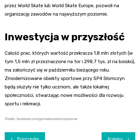
przez World Skate lub World Skate Europe, pozwoli na
organizację zawodów na najwyższym poziomie.
Inwestycja w przyszłość
Całość prac, których wartość przekracza 1,8 mln złotych (w
tym 1,5 mln zł przeznaczone na tor i 298,7 tys. zł na boisko),
ma zakończyć się w październiku bieżącego roku.
Zmodernizowane obiekty sportowe przy SP4 Słomczyn
będą służyły nie tylko uczniom, ale także lokalnej
społeczności, stwarzając nowe możliwości dla rozwoju
sportu i rekreacji.
Źródło: facebook.com/gminakonstancinjeziorna
Nawigacja
Poprzedni
Kolejny