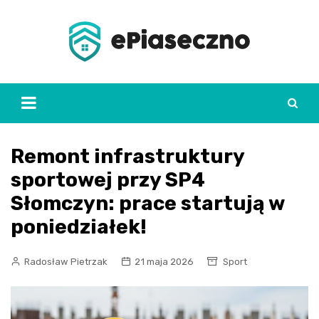
Skip
to
content
Remont infrastruktury
sportowej przy SP4
Słomczyn: prace startują w
poniedziałek!
Radosław Pietrzak
21 maja 2026
Sport