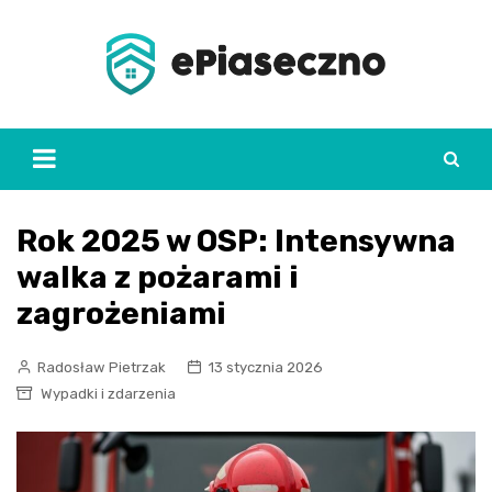
Skip
to
content
Rok 2025 w OSP: Intensywna
walka z pożarami i
zagrożeniami
Radosław Pietrzak
13 stycznia 2026
Wypadki i zdarzenia