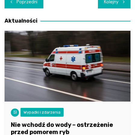
Nawigacja
Poprzedni
Kolejny
wpisu
Aktualności
Wypadki i zdarzenia
Nie wchodź do wody – ostrzeżenie
przed pomorem ryb