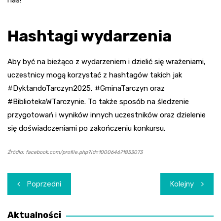
nas!
Hashtagi wydarzenia
Aby być na bieżąco z wydarzeniem i dzielić się wrażeniami,
uczestnicy mogą korzystać z hashtagów takich jak
#DyktandoTarczyn2025, #GminaTarczyn oraz
#BibliotekaWTarczynie. To także sposób na śledzenie
przygotowań i wyników innych uczestników oraz dzielenie
się doświadczeniami po zakończeniu konkursu.
Źródło: facebook.com/profile.php?id=100064671853073
Nawigacja
Poprzedni
Kolejny
wpisu
Aktualności