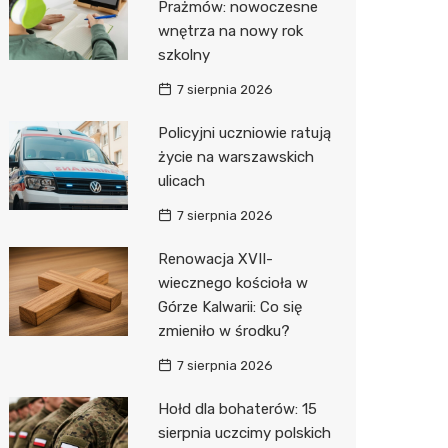
Prażmów: nowoczesne
wnętrza na nowy rok
Zwierzęta
Dermat
Pomoc 
Przedsz
Klub
Sklep z
szkolny
Sklepy specjalistyczne
Okulista
Stacja 
Wesele
Wetery
Jubiler
7 sierpnia 2026
Sieci handlowe
Ortope
Stacja p
Siłownia
Optyk
Biedron
Policyjni uczniowie ratują
życie na warszawskich
Usługi
Fizjoter
Mechan
Sklep w
Lidl
Drukarn
ulicach
Dietety
Księgar
Żabka
Dorabia
7 sierpnia 2026
Psychot
Sklep r
Decath
Lombar
Renowacja XVII-
Sklep m
Kwiaciar
Empik
Geodet
wiecznego kościoła w
Górze Kalwarii: Co się
Przycho
Hebe
Meble n
zmieniło w środku?
Media E
Taxi
7 sierpnia 2026
Sinsey
Fotogra
Hołd dla bohaterów: 15
sierpnia uczcimy polskich
Auchan