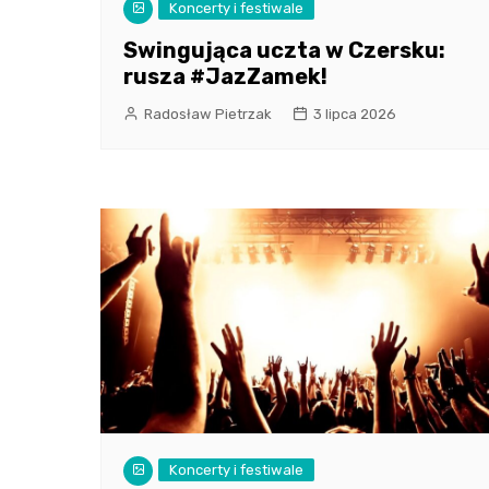
Koncerty i festiwale
Swingująca uczta w Czersku:
rusza #JazZamek!
Radosław Pietrzak
3 lipca 2026
Koncerty i festiwale