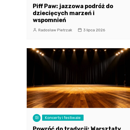
Piff Paw: jazzowa podróż do
dziecięcych marzeń i
wspomnień
Radosław Pietrzak
3 lipca 2026
Koncerty i festiwale
Powróć do tradycji: Warsztaty