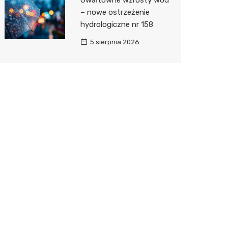
Gwałtowne wzrosty wód
– nowe ostrzeżenie
hydrologiczne nr 158
5 sierpnia 2026