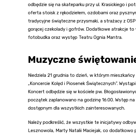
odbędzie się na skateparku przy ul. Krasickiego i p
oferta stoisk z rękodziełem, ozdobami oraz pyszn
tradycyjne świąteczne przysmaki, a strażacy z OSP
gorącej czekolady i gofrów. Dodatkowe atrakcje to w
fotobudka oraz występ Teatru Ognia Mantra.
Muzyczne świętowanie
Niedziela 21 grudnia to dzień, w którym mieszkańc
„Koncercie Kolęd i Piosenek Świątecznych”. Wystąpi
Koncert odbędzie się w kościele pw. Błogosławionyc
początek zaplanowano na godzinę 16:00. Wstęp na wy
dostępnym dla wszystkich zainteresowanych.
Należy podkreślić, że wszystkie te inicjatywy od
Lesznowola, Marty Natalii Maciejak, co dodatkowo po