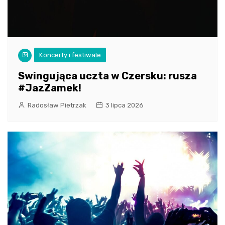
Koncerty i festiwale
Swingująca uczta w Czersku: rusza
#JazZamek!
Radosław Pietrzak
3 lipca 2026