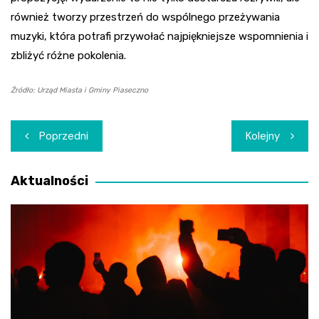
również tworzy przestrzeń do wspólnego przeżywania
muzyki, która potrafi przywołać najpiękniejsze wspomnienia i
zbliżyć różne pokolenia.
Źródło: Urząd Miasta i Gminy Piaseczno
Nawigacja
Poprzedni
Kolejny
wpisu
Aktualności