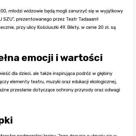
6:00, młodzi widzowie będą mogli zanurzyć się w wyjątkowy
ZU SZU”, prezentowanego przez Teatr Tadaaam!
nie, przy ulicy Kościuszki 49. Bilety, w cenie 20 zł, są
na emocji i wartości
ść dla dzieci, ale także inspirująca podróż w głębiny
ączy elementy teatru, muzyki oraz edukacji ekologicznej,
ważne przesłanie dotyczące ochrony przyrody oraz odwagi
pki
aestro podmorskiej krainy. Jego decyzja o ukryciu się w