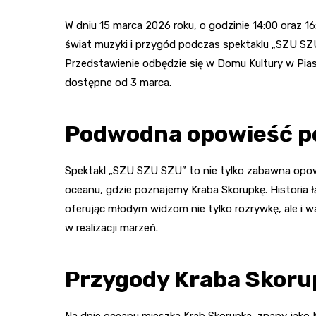
W dniu 15 marca 2026 roku, o godzinie 14:00 oraz 1
świat muzyki i przygód podczas spektaklu „SZU S
Przedstawienie odbędzie się w Domu Kultury w Piasecz
dostępne od 3 marca.
Podwodna opowieść peł
Spektakl „SZU SZU SZU” to nie tylko zabawna opowie
oceanu, gdzie poznajemy Kraba Skorupkę. Historia ł
oferując młodym widzom nie tylko rozrywkę, ale i 
w realizacji marzeń.
Przygody Kraba Skoru
Na dnie oceanu mieszka Krab Skorupka, znany jako M