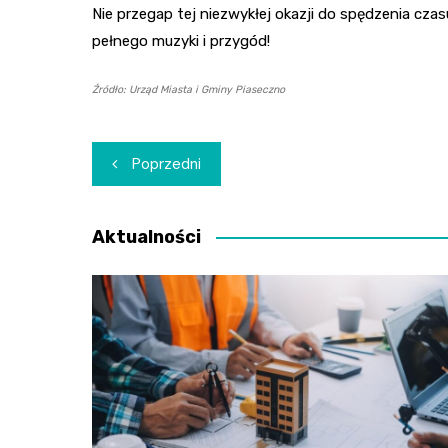
Nie przegap tej niezwykłej okazji do spędzenia cz
pełnego muzyki i przygód!
Źródło: Urząd Miasta i Gminy Piaseczno
Nawigacja
Poprzedni
wpisu
Aktualności