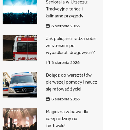
Senioralia w Urzeczu:
Tradycyjne tańce i
Zwierzęta
Dermat
Pomoc 
Przedsz
Klub
Sklep z
kulinarne przygody
Sklepy specjalistyczne
Okulista
Stacja 
Wesele
Wetery
Jubiler
8 sierpnia 2026
Sieci handlowe
Ortope
Stacja p
Siłownia
Optyk
Biedron
Jak policjanci radzą sobie
ze stresem po
Usługi
Fizjoter
Mechan
Sklep w
Lidl
Drukarn
wypadkach drogowych?
Dietety
Księgar
Żabka
Dorabia
8 sierpnia 2026
Psychot
Sklep r
Decath
Lombar
Dołącz do warsztatów
Sklep m
Kwiaciar
Empik
Geodet
pierwszej pomocy i naucz
się ratować życie!
Przycho
Hebe
Meble n
8 sierpnia 2026
Media E
Taxi
Magiczna zabawa dla
Sinsey
Fotogra
całej rodziny na
festiwalu!
Auchan