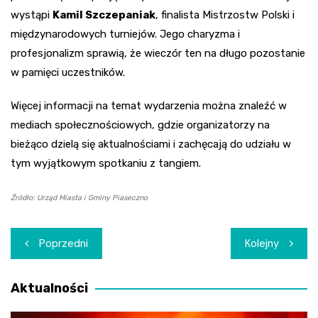
wystąpi
Kamil Szczepaniak
, finalista Mistrzostw Polski i
międzynarodowych turniejów. Jego charyzma i
profesjonalizm sprawią, że wieczór ten na długo pozostanie
w pamięci uczestników.
Więcej informacji na temat wydarzenia można znaleźć w
mediach społecznościowych, gdzie organizatorzy na
bieżąco dzielą się aktualnościami i zachęcają do udziału w
tym wyjątkowym spotkaniu z tangiem.
Źródło: Urząd Miasta i Gminy Piaseczno
Nawigacja
Poprzedni
Kolejny
wpisu
Aktualności