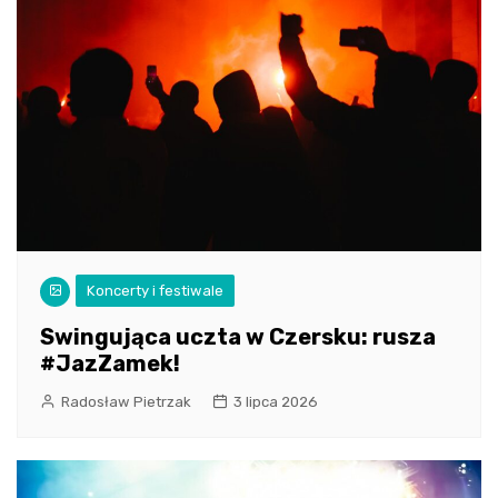
Koncerty i festiwale
Swingująca uczta w Czersku: rusza
#JazZamek!
Radosław Pietrzak
3 lipca 2026