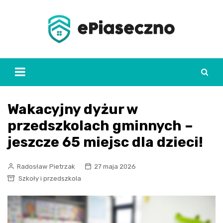
Skip
to
content
Wakacyjny dyżur w
przedszkolach gminnych –
jeszcze 65 miejsc dla dzieci!
Radosław Pietrzak
27 maja 2026
Szkoły i przedszkola