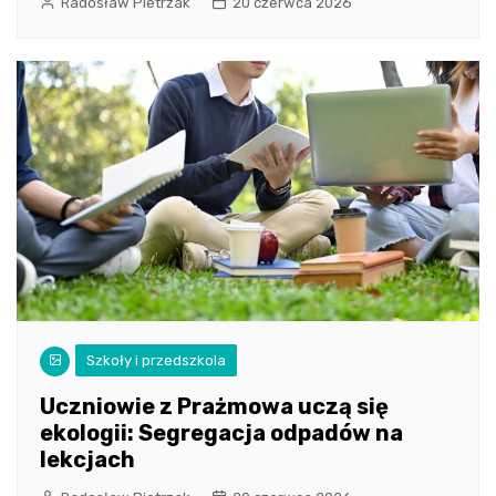
Radosław Pietrzak
20 czerwca 2026
Szkoły i przedszkola
Uczniowie z Prażmowa uczą się
ekologii: Segregacja odpadów na
lekcjach