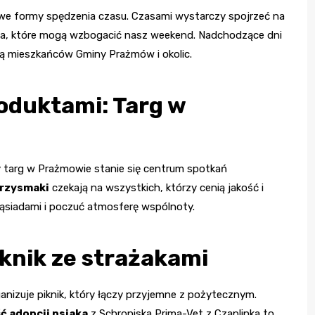
awe formy spędzenia czasu. Czasami wystarczy spojrzeć na
enia, które mogą wzbogacić nasz weekend. Nadchodzące dni
sują mieszkańców Gminy Prażmów i okolic.
roduktami: Targ w
y targ w Prażmowie stanie się centrum spotkań
przysmaki
czekają na wszystkich, którzy cenią jakość i
sąsiadami i poczuć atmosferę wspólnoty.
iknik ze strażakami
nizuje piknik, który łączy przyjemne z pożytecznym.
ć adopcji psiaka
z Schroniska Prima-Vet z Czaplinka to