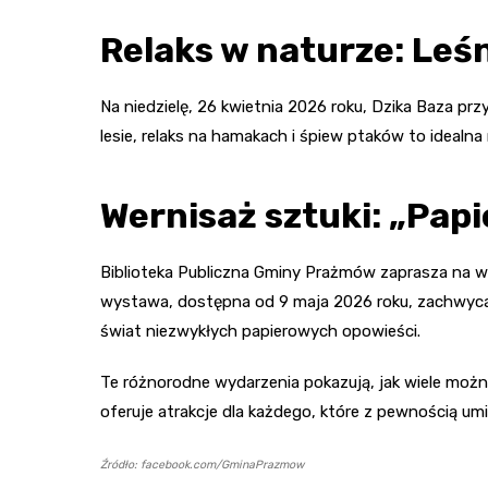
Relaks w naturze: Leśn
Na niedzielę, 26 kwietnia 2026 roku, Dzika Baza pr
lesie, relaks na hamakach i śpiew ptaków to idealna 
Wernisaż sztuki: „Pap
Biblioteka Publiczna Gminy Prażmów zaprasza na we
wystawa, dostępna od 9 maja 2026 roku, zachwyca 
świat niezwykłych papierowych opowieści.
Te różnorodne wydarzenia pokazują, jak wiele moż
oferuje atrakcje dla każdego, które z pewnością um
Źródło: facebook.com/GminaPrazmow