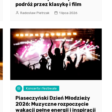
podróż przez klasykę i film
Radosław Pietrzak
1 lipca 2026
Koncerty i festiwale
Piaseczyński Dzień Młodzieży
2026: Muzyczne rozpoczęcie
wakacji pełne energii i inspiracji