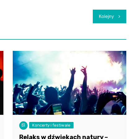
Kolejny
Koncerty i festiwale
Relaks w dźwiękach natury –