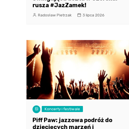
rusza #JazZamek!
Radosław Pietrzak
3 lipca 2026
Koncerty i festiwale
Piff Paw: jazzowa podróż do
dziecięcych marzeń i