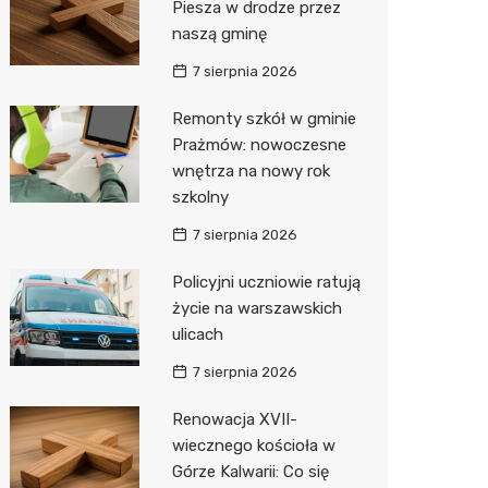
Piesza w drodze przez
naszą gminę
Zwierzęta
Dermat
Pomoc 
Przedsz
Klub
Sklep z
7 sierpnia 2026
Sklepy specjalistyczne
Okulista
Stacja 
Wesele
Wetery
Jubiler
Remonty szkół w gminie
Sieci handlowe
Ortope
Stacja p
Siłownia
Optyk
Biedron
Prażmów: nowoczesne
wnętrza na nowy rok
Usługi
Fizjoter
Mechan
Sklep w
Lidl
Drukarn
szkolny
Dietety
Księgar
Żabka
Dorabia
7 sierpnia 2026
Psychot
Sklep r
Decath
Lombar
Policyjni uczniowie ratują
Sklep m
Kwiaciar
Empik
Geodet
życie na warszawskich
ulicach
Przycho
Hebe
Meble n
7 sierpnia 2026
Media E
Taxi
Renowacja XVII-
Sinsey
Fotogra
wiecznego kościoła w
Górze Kalwarii: Co się
Auchan