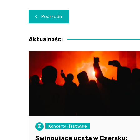
Nawigacja
Poprzedni
wpisu
Aktualności
Koncerty i festiwale
Swingująca uczta w Czersku: