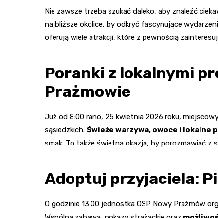
Nie zawsze trzeba szukać daleko, aby znaleźć ciek
najbliższe okolice, by odkryć fascynujące wydarz
oferują wiele atrakcji, które z pewnością zaintere
Poranki z lokalnymi p
Prażmowie
Już od 8:00 rano, 25 kwietnia 2026 roku, miejscow
sąsiedzkich.
Świeże warzywa, owoce i lokalne 
smak. To także świetna okazja, by porozmawiać z 
Adoptuj przyjaciela: P
O godzinie 13:00 jednostka OSP Nowy Prażmów orga
Wspólna zabawa, pokazy strażackie oraz
możliwoś