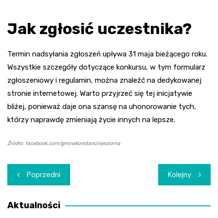
Jak zgłosić uczestnika?
Termin nadsyłania zgłoszeń upływa 31 maja bieżącego roku.
Wszystkie szczegóły dotyczące konkursu, w tym formularz
zgłoszeniowy i regulamin, można znaleźć na dedykowanej
stronie internetowej. Warto przyjrzeć się tej inicjatywie
bliżej, ponieważ daje ona szansę na uhonorowanie tych,
którzy naprawdę zmieniają życie innych na lepsze.
Źródło: facebook.com/gminakonstancinjeziorna
Nawigacja
Poprzedni
Kolejny
wpisu
Aktualności