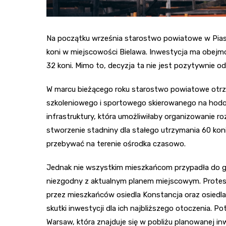
Na początku września starostwo powiatowe w Piase
koni w miejscowości Bielawa. Inwestycja ma obejm
32 koni. Mimo to, decyzja ta nie jest pozytywnie od
W marcu bieżącego roku starostwo powiatowe otr
szkoleniowego i sportowego skierowanego na hodow
infrastruktury, która umożliwiłaby organizowanie 
stworzenie stadniny dla stałego utrzymania 60 koni
przebywać na terenie ośrodka czasowo.
Jednak nie wszystkim mieszkańcom przypadła do gu
niezgodny z aktualnym planem miejscowym. Protest
przez mieszkańców osiedla Konstancja oraz osiedl
skutki inwestycji dla ich najbliższego otoczenia. 
Warsaw, która znajduje się w pobliżu planowanej inwe