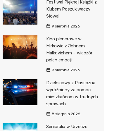
Festiwal Pięknej Książki z
Klubem Poszukiwaczy
Zwierzęta
Dermat
Pomoc 
Przedsz
Klub
Sklep z
Słowa!
Sklepy specjalistyczne
Okulista
Stacja 
Wesele
Wetery
Jubiler
9 sierpnia 2026
Sieci handlowe
Ortope
Stacja p
Siłownia
Optyk
Biedron
Kino plenerowe w
Mirkowie z Johnem
Usługi
Fizjoter
Mechan
Sklep w
Lidl
Drukarn
Malkovichem – wieczór
Dietety
Księgar
Żabka
Dorabia
pełen emocji!
Psychot
Sklep r
Decath
Lombar
9 sierpnia 2026
Sklep m
Kwiaciar
Empik
Geodet
Dzielnicowy z Piaseczna
wyróżniony za pomoc
Przycho
Hebe
Meble n
mieszkańcom w trudnych
sprawach
Media E
Taxi
8 sierpnia 2026
Sinsey
Fotogra
Senioralia w Urzeczu:
Auchan