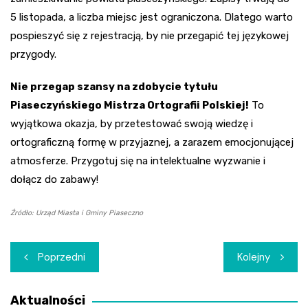
5 listopada, a liczba miejsc jest ograniczona. Dlatego warto
pospieszyć się z rejestracją, by nie przegapić tej językowej
przygody.
Nie przegap szansy na zdobycie tytułu
Piaseczyńskiego Mistrza Ortografii Polskiej!
To
wyjątkowa okazja, by przetestować swoją wiedzę i
ortograficzną formę w przyjaznej, a zarazem emocjonującej
atmosferze. Przygotuj się na intelektualne wyzwanie i
dołącz do zabawy!
Źródło: Urząd Miasta i Gminy Piaseczno
Nawigacja
Poprzedni
Kolejny
wpisu
Aktualności