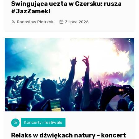
Swingująca uczta w Czersku: rusza
#JazZamek!
Radosław Pietrzak
3 lipca 2026
Koncerty i festiwale
Relaks w dźwiękach natury – koncert