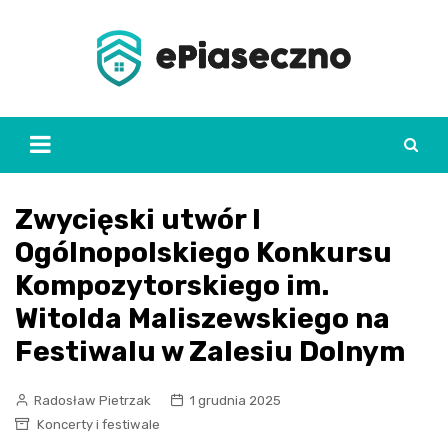
Skip
to
content
Zwycięski utwór I
Ogólnopolskiego Konkursu
Kompozytorskiego im.
Witolda Maliszewskiego na
Festiwalu w Zalesiu Dolnym
Radosław Pietrzak
1 grudnia 2025
Koncerty i festiwale