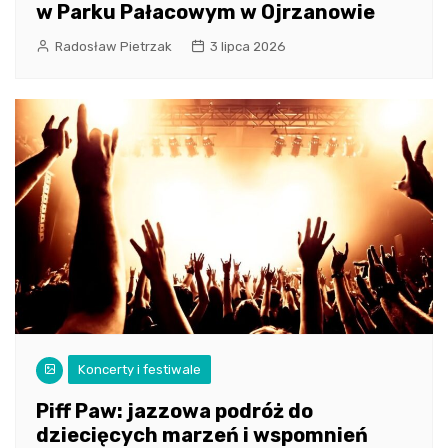
w Parku Pałacowym w Ojrzanowie
Radosław Pietrzak
3 lipca 2026
Koncerty i festiwale
Piff Paw: jazzowa podróż do
dziecięcych marzeń i wspomnień