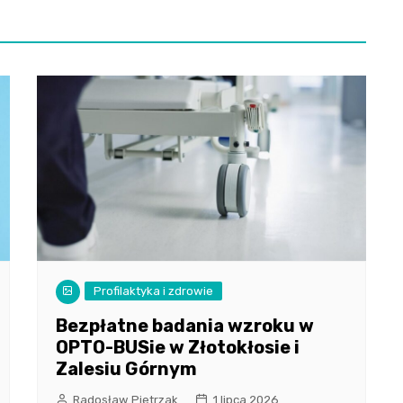
Profilaktyka i zdrowie
Bezpłatne badania wzroku w
OPTO-BUSie w Złotokłosie i
Zalesiu Górnym
Radosław Pietrzak
1 lipca 2026