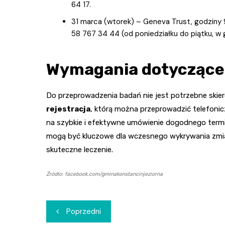
64 17.
31 marca (wtorek) – Geneva Trust, godziny 
58 767 34 44 (od poniedziałku do piątku, w 
Wymagania dotyczące
Do przeprowadzenia badań nie jest potrzebne skier
rejestracja
, którą można przeprowadzić telefonicz
na szybkie i efektywne umówienie dogodnego terminu
mogą być kluczowe dla wczesnego wykrywania zm
skuteczne leczenie.
Źródło: facebook.com/gminakonstancinjeziorna
Nawigacja
Poprzedni