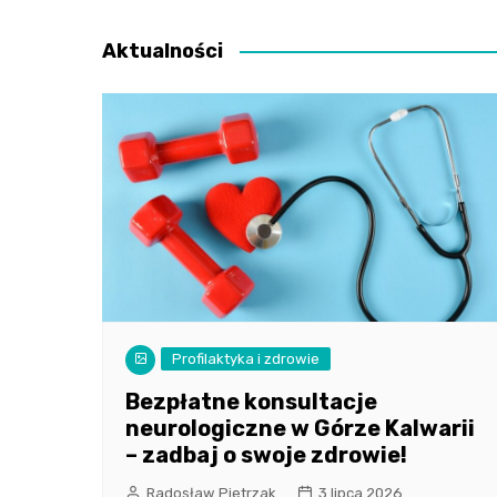
wpisu
Aktualności
Profilaktyka i zdrowie
Bezpłatne konsultacje
neurologiczne w Górze Kalwarii
– zadbaj o swoje zdrowie!
Radosław Pietrzak
3 lipca 2026