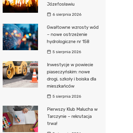
Józefosławiu
Zwierzęta
Dermat
Pomoc 
Przedsz
Klub
Sklep z
6 sierpnia 2026
Sklepy specjalistyczne
Okulista
Stacja 
Wesele
Wetery
Jubiler
Gwałtowne wzrosty wód
– nowe ostrzeżenie
Sieci handlowe
Ortope
Stacja p
Siłownia
Optyk
Biedron
hydrologiczne nr 158
Usługi
Fizjoter
Mechan
Sklep w
Lidl
Drukarn
5 sierpnia 2026
Dietety
Księgar
Żabka
Dorabia
Inwestycje w powiecie
Psychot
Sklep r
Decath
Lombar
piaseczyńskim: nowe
drogi, szkoły i boiska dla
Sklep m
Kwiaciar
Empik
Geodet
mieszkańców
Przycho
Hebe
Meble n
5 sierpnia 2026
Media E
Taxi
Pierwszy Klub Malucha w
Tarczynie – rekrutacja
Sinsey
Fotogra
trwa!
Auchan