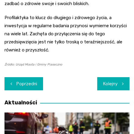
zadbać o zdrowie swoje i swoich bliskich.
Profilaktyka to klucz do długiego i zdrowego życia, a
inwestycja w regularne badania przynosi wymierne korzyści
na wiele lat. Zachęta do przyłączenia się do tego
przedsięwzięcia jest nie tylko troską o teraźniejszość, ale
również o przyszłość.
Źródło: Urząd Miasta i Gminy Piaseczno
Nawigacja
Poprzedni
Kolejny
wpisu
Aktualności