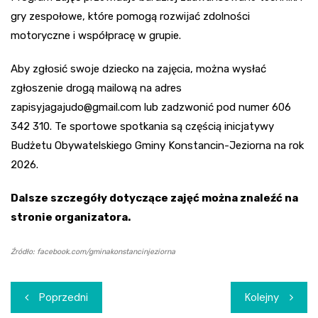
gry zespołowe, które pomogą rozwijać zdolności
motoryczne i współpracę w grupie.
Aby zgłosić swoje dziecko na zajęcia, można wysłać
zgłoszenie drogą mailową na adres
zapisyjagajudo@gmail.com
lub zadzwonić pod numer 606
342 310. Te sportowe spotkania są częścią inicjatywy
Budżetu Obywatelskiego Gminy Konstancin-Jeziorna na rok
2026.
Dalsze szczegóły dotyczące zajęć można znaleźć na
stronie organizatora.
Źródło: facebook.com/gminakonstancinjeziorna
Nawigacja
Poprzedni
Kolejny