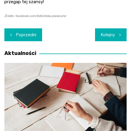
przegap tej szansy!
Źródło: facebook.com/biblioteka.piaseczno
Nawigacja
Poprzedni
Kolejny
wpisu
Aktualności