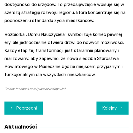
dostępności do urzędów. To przedsięwzięcie wpisuje się w
szerszą strategię rozwoju regionu, która koncentruje się na
podnoszeniu standardu życia mieszkańców.
Rozbiórka „Domu Nauczyciela” symbolizuje koniec pewnej
ery, ale jednocześnie otwiera drzwi do nowych możliwości.
Każdy etap tej transformacji jest starannie planowany i
realizowany, aby zapewnić, że nowa siedziba Starostwa
Powiatowego w Piasecznie będzie miejscem przyjaznym i
funkcjonalnym dla wszystkich mieszkańców.
Źródło: facebook.com/piaseczynskipowiat
Nawigacja
Poprzedni
Kolejny
wpisu
Aktualności