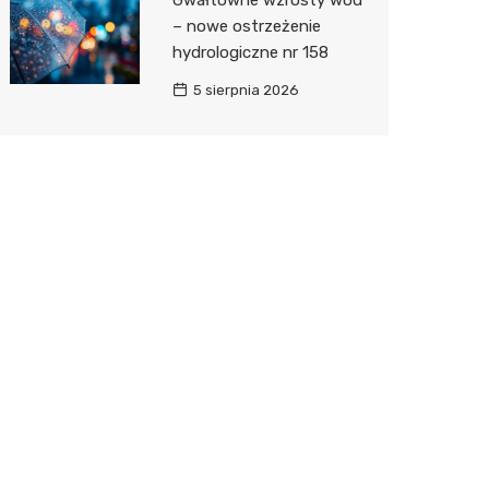
Gwałtowne wzrosty wód
– nowe ostrzeżenie
hydrologiczne nr 158
5 sierpnia 2026