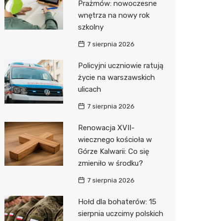
Prażmów: nowoczesne
wnętrza na nowy rok
Zwierzęta
Dermat
Pomoc 
Przedsz
Klub
Sklep z
szkolny
Sklepy specjalistyczne
Okulista
Stacja 
Wesele
Wetery
Jubiler
7 sierpnia 2026
Sieci handlowe
Ortope
Stacja p
Siłownia
Optyk
Biedron
Policyjni uczniowie ratują
życie na warszawskich
Usługi
Fizjoter
Mechan
Sklep w
Lidl
Drukarn
ulicach
Dietety
Księgar
Żabka
Dorabia
7 sierpnia 2026
Psychot
Sklep r
Decath
Lombar
Renowacja XVII-
Sklep m
Kwiaciar
Empik
Geodet
wiecznego kościoła w
Górze Kalwarii: Co się
Przycho
Hebe
Meble n
zmieniło w środku?
Media E
Taxi
7 sierpnia 2026
Sinsey
Fotogra
Hołd dla bohaterów: 15
sierpnia uczcimy polskich
Auchan