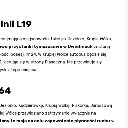
nii L19
obejmującą miejscowości takie jak Jeziórko, Krupia Wólka,
owe przystanki tymczasowe w Uwielinach
zostaną
ści posesji nr 24. W Krupiej Wólce autobus będzie się
kierując się w stronę Piaseczna. Nie przewiduje się
ysk z tego miejsca.
164
Jeziórko, Kędzierówkę, Krupią Wólkę, Piskórkę, Jaroszową
iej Wólce przewidziano zatrzymanie wyłącznie na
iany te mają na celu zapewnienie płynności ruchu
w