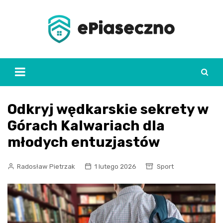
Skip
to
content
Odkryj wędkarskie sekrety w
Górach Kalwariach dla
młodych entuzjastów
Radosław Pietrzak
1 lutego 2026
Sport