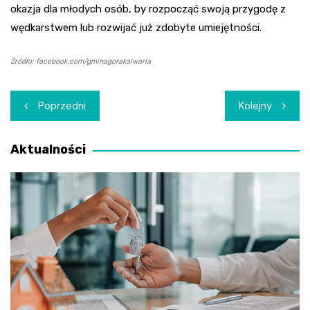
okazja dla młodych osób, by rozpocząć swoją przygodę z
wędkarstwem lub rozwijać już zdobyte umiejętności.
Źródło: facebook.com/gminagorakalwaria
Nawigacja
Poprzedni
Kolejny
wpisu
Aktualności